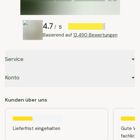
4.7
5
/
Basierend auf
12,490 Bewertungen
Service
Konto
Kunden über uns
Lieferfrist eingehalten
Gute Web
fachlich