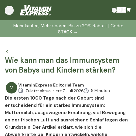
Wann es sinnvoll ist, die Immunabwehr Ihres Kindes
Menü
zu unterstützen
So stärken Sie das Immunsystem Ihre Kinders nachhaltig
Mehr kaufen, Mehr sparen. Bis zu 20% Rabatt | Code:
STACK
→
Wie kann ich gezielt das erlernte Immunsystem
stärken?
Können homöopathische Mittel das Immunsystem
meines Kindes positiv beeinflussen?
Wie kann man das Immunsystem
von Babys und Kindern stärken?
VitaminExpress Editorial Team
V
8 Minuten
Zuletzt aktualisiert:
7. Juli 2026
Die ersten 1000 Tage nach der Geburt sind
entscheidend für ein starkes Immunsystem:
Muttermilch, ausgewogene Ernährung, viel Bewegung
an der frischen Luft und ausreichend Schlaf legen den
Grundstein. Der Artikel erklärt, wie sich die
Abwehrkräfte bei Kindern entwickeln, welche