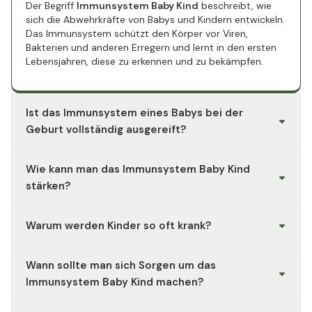
Der Begriff
Immunsystem Baby Kind
beschreibt, wie
sich die Abwehrkräfte von Babys und Kindern entwickeln.
Das Immunsystem schützt den Körper vor Viren,
Bakterien und anderen Erregern und lernt in den ersten
Lebensjahren, diese zu erkennen und zu bekämpfen.
Ist das Immunsystem eines Babys bei der
Geburt vollständig ausgereift?
Nein. Das
Immunsystem Baby Kind
befindet sich bei
Wie kann man das Immunsystem Baby Kind
der Geburt noch im Aufbau. Neugeborene erhalten
zunächst Antikörper von der Mutter, entwickeln aber
stärken?
nach und nach ihre eigene Immunabwehr.
Das
Immunsystem Baby Kind
wird durch Stillen, eine
Warum werden Kinder so oft krank?
ausgewogene Ernährung, ausreichend Schlaf, Bewegung
an der frischen Luft und regelmäßige Impfungen
Häufige Infekte sind Teil der natürlichen Entwicklung des
unterstützt. Auch der Kontakt zu anderen Kindern hilft,
Wann sollte man sich Sorgen um das
Immunsystems Baby Kind
. Jeder Kontakt mit Keimen
das Immunsystem zu trainieren.
stärkt die Abwehrkräfte und hilft dem Körper, sich auf
Immunsystem Baby Kind machen?
zukünftige Infektionen vorzubereiten.
Wenn ein Kind häufig oder ungewöhnlich schwer krank