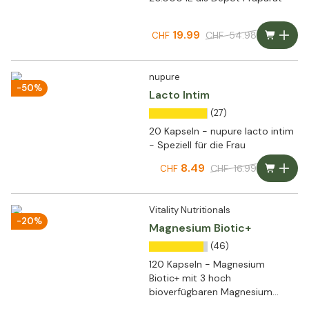
19.99
CHF
54.98
CHF
nupure
-50%
Lacto Intim
(27)
20 Kapseln - nupure lacto intim
- Speziell für die Frau
8.49
CHF
16.99
CHF
Vitality Nutritionals
-20%
Magnesium Biotic+
(46)
120 Kapseln - Magnesium
Biotic+ mit 3 hoch
bioverfügbaren Magnesium
Formen