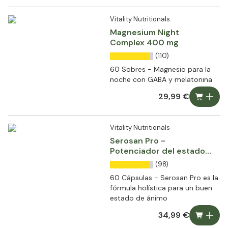
Vitality Nutritionals
Magnesium Night
Complex 400 mg
(110)
60 Sobres - Magnesio para la
noche con GABA y melatonina
29,99 €
Vitality Nutritionals
Serosan Pro -
Potenciador del estado
de ánimo con azafrán
(98)
60 Cápsulas - Serosan Pro es la
fórmula holística para un buen
estado de ánimo
34,99 €