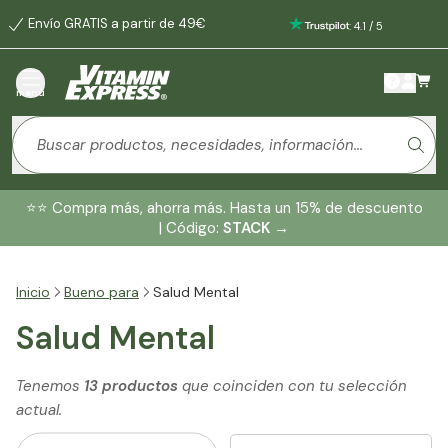
Envío GRATIS a partir de 49€
:
4.1
/
5
menú
⭐️⭐️ Compra más, ahorra más. Hasta un 15% de descuento
| Código:
STACK
→
Inicio
Bueno para
Salud Mental
Salud Mental
Tenemos
13 productos
que coinciden con tu selección
actual.