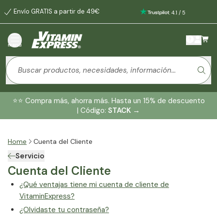
Envío GRATIS a partir de 49€
:
4.1
/
5
menú
⭐️⭐️ Compra más, ahorra más. Hasta un 15% de descuento
| Código:
STACK
→
Home
Cuenta del Cliente
Servicio
Cuenta del Cliente
¿Qué ventajas tiene mi cuenta de cliente de
VitaminExpress?
¿Olvidaste tu contraseña?