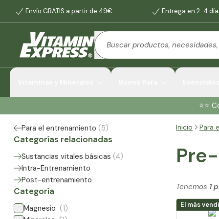
Envío GRATIS a partir de 49€
Entrega en 2-4 día
Vitaminas y Minerales
Bueno Para
Esenciale
⭐️⭐️ 
Inicio
Para 
Para el entrenamiento
(
5
)
Categorías relacionadas
Pre-
Sustancias vitales básicas
(
4
)
Intra-Entrenamiento
Post-entrenamiento
Tenemos
1 
Categoría
El más vend
Magnesio
(1)