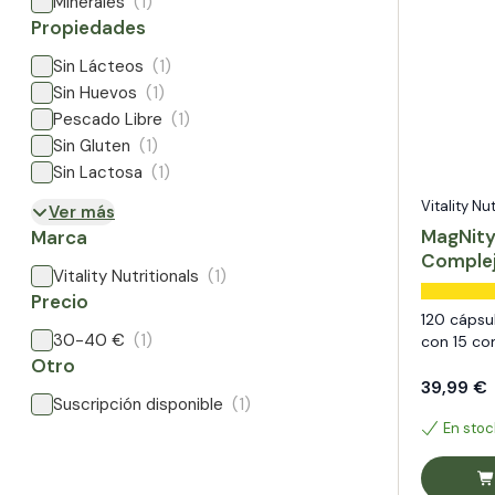
Minerales
(1)
Propiedades
Sin Lácteos
(1)
Sin Huevos
(1)
Pescado Libre
(1)
Sin Gluten
(1)
Sin Lactosa
(1)
Vitality Nu
Ver más
MagNity
Marca
Complej
Vitality Nutritionals
(1)
compue
Precio
120 cápsu
30-40 €
(1)
con 15 c
Otro
39,99 €
Suscripción disponible
(1)
En stoc