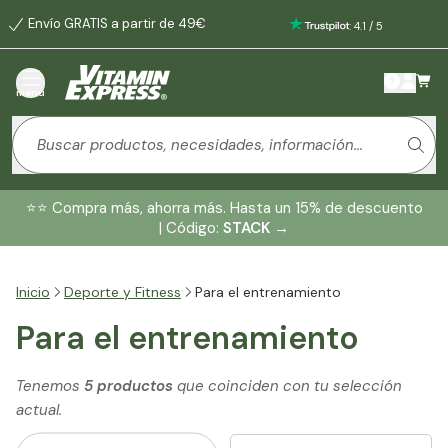
Envío GRATIS a partir de 49€
:
4.1
/
5
menú
⭐️⭐️ Compra más, ahorra más. Hasta un 15% de descuento
| Código:
STACK
→
Inicio
Deporte y Fitness
Para el entrenamiento
Para el entrenamiento
Tenemos
5 productos
que coinciden con tu selección
actual.