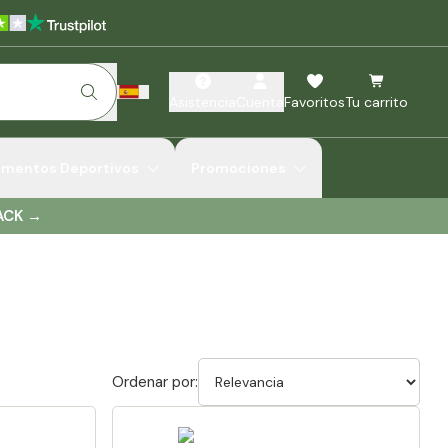
Asistencia
Cuenta
Favoritos
Tu carrito
ementos Deportivos
Promociones
ACK
→
Ordenar por: