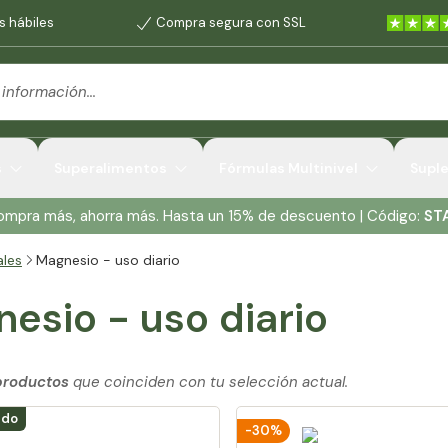
s hábiles
Compra segura con SSL
s
Superalimentos
Fórmulas Multinivel
Supl
Compra más, ahorra más. Hasta un 15% de descuento | Código:
ST
ales
Magnesio - uso diario
esio - uso diario
productos
que coinciden con tu selección actual.
ido
-30%