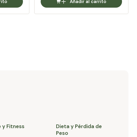
rito
Añadir al carrito
 y Fitness
Dieta y Pérdida de
H
Peso