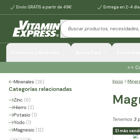
Envío GRATIS a partir de 49€
Entrega en 2-4 día
Vitaminas y Minerales
Bueno Para
Esenciale
⭐️⭐️ 
Inicio
Miner
Minerales
(
26
)
Categorías relacionadas
Magn
Zinc
(
6
)
Hierro
(
2
)
Potasio
(
1
)
Tenemos
3 
Yodo
(
1
)
Magnesio
(
12
)
El más vend