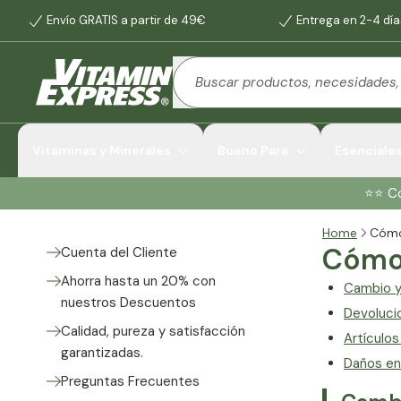
Envío GRATIS a partir de 49€
Entrega en 2-4 día
Vitaminas y Minerales
Bueno Para
Esenciale
⭐️⭐️ 
Home
Cómo
Cómo 
Cuenta del Cliente
Ahorra hasta un 20% con
Cambio y
nuestros Descuentos
Devoluci
Calidad, pureza y satisfacción
Artículo
garantizadas.
Daños en 
Preguntas Frecuentes