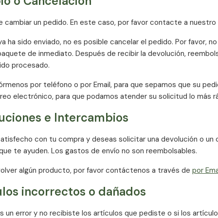
o o Cancelación
e cambiar un pedido. En este caso, por favor contacte a nuestro s
 ya ha sido enviado, no es posible cancelar el pedido. Por favor, 
paquete de inmediato. Después de recibir la devolución, reembolsa
ido procesado.
nfórmenos por teléfono o por Email, para que sepamos que su ped
rreo electrónico, para que podamos atender su solicitud lo más rá
uciones e Intercambios
satisfecho con tu compra y deseas solicitar una devolución o un 
 que te ayuden. Los gastos de envío no son reembolsables.
olver algún producto, por favor contáctenos a través de
por Ema
ulos incorrectos o dañados
 un error y no recibiste los artículos que pediste o si los artícu