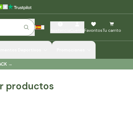
Asistencia
Cuenta
Favoritos
Tu carrito
ementos Deportivos
Promociones
ACK
→
r productos