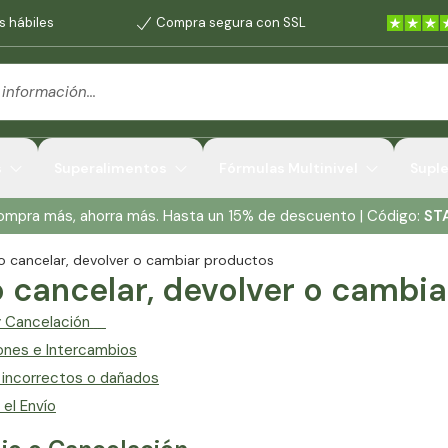
s hábiles
Compra segura con SSL
s
Superalimentos
Fórmulas Multinivel
Supl
Compra más, ahorra más. Hasta un 15% de descuento | Código:
ST
 cancelar, devolver o cambiar productos
cancelar, devolver o cambia
 Cancelación
ones e Intercambios
s incorrectos o dañados
el Envío