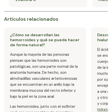
Artículos relacionados
¿Cómo se desarrollan las
Descubr
hemorroides y qué se puede hacer
hialurón
de forma natural?
El ácido
Aunque la mayoría de las personas
se encue
piensan que las hemorroides son
cuerpo, 
patológicas, son una parte normal de la
de la in
anatomía humana. De hecho, son
muchos 
almohadillas vasculares arteriovenosas
por sus 
que se encuentran en un anillo bajo la
envejec
membrana mucosa del recto inferior y
a una am
bajo la piel en la zona anal.
y otros 
y corpor
Las hemorroides, junto con el esfínter
hidrataci