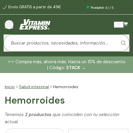
Envío GRATIS a partir de 49€
:
4.1
/
5
menú
⭐️⭐️ Compra más, ahorra más. Hasta un 15% de descuento
| Código:
STACK
→
Inicio
Salud intestinal
Hemorroides
Hemorroides
Tenemos
2 productos
que coinciden con tu selección
actual.