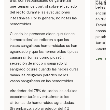
anal, son responsables de garantizar
Más allá
juvenil.
que tengamos control sobre el vaciado
belleza, 
del recto durante las evacuaciones
encontr
intestinales. Por lo general, no notas las
en diver
hemorroides.
También 
cosméti
Cuando las personas dicen que tienen
pintalab
'hemorroides', se refieren a que los
tanto en
vasos sanguíneos hemorroidales se han
cosméti
agrandado y que las hemorroides típicas
causan síntomas como picazón,
Leer m
secreción de moco o sangrado. El
sangrado ocurre cuando las heces duras
dañan las delgadas paredes de los
vasos sanguíneos en las hemorroides.
Alrededor del 75% de todos los adultos
experimentarán eventualmente los
síntomas de hemorroides agrandadas.
Sin embargo, solo alrededor del 4%