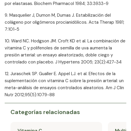
por elastasas. Biochem Pharmacol 1984; 33:3933-9
9. Masquelier J, Dumon M, Dumas J. Estabilización del
colágeno por oligómeros procianidólicos. Acta Therap 1981;
7:101-5
10. Ward NC. Hodgson JM. Croft KD et al. La combinación de
vitamina C y polifenoles de semilla de uva aumenta la
presión arterial: un ensayo aleatorizado, doble ciego y
controlado con placebo. J Hypertens 2005; 23(2):427-34
12. Juraschek SP. Gualler E. Appel LJ. et al. Efectos de la
suplementación con vitamina C sobre la presión arterial: un
meta-análisis de ensayos controlados aleatorios. Am J Clin
Nutr 2012;95(5):1079-88
Categorías relacionadas
Vitamina C
Multiv