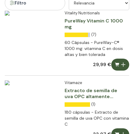
Filtro
Vitality Nutritionals
PureWay Vitamin C 1000
mg
(7)
60 Cápsulas - PureWay-C®
1000 mg: vitamina C en dosis
altas y bien tolerada
29,99 €
Vitamaze
Extracto de semilla de
uva OPC altamente
dosificado + Vitamina C
(1)
180 cápsulas - Extracto de
semilla de uva OPC con vitamina
C