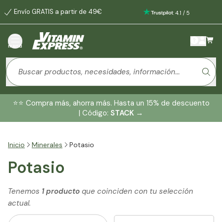
Envío GRATIS a partir de 49€
:
4.1
/
5
menú
⭐️⭐️ Compra más, ahorra más. Hasta un 15% de descuento
| Código:
STACK
→
Inicio
Minerales
Potasio
Potasio
Tenemos
1 producto
que coinciden con tu selección
actual.