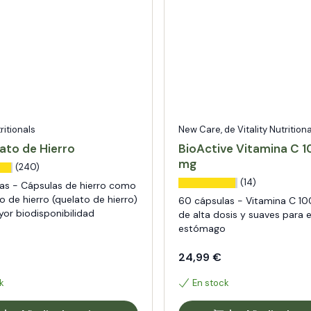
tritionals
New Care, de Vitality Nutritiona
nato de Hierro
BioActive Vitamina C 
mg
(240)
(14)
as - Cápsulas de hierro como
to de hierro (quelato de hierro)
60 cápsulas - Vitamina C 1
yor biodisponibilidad
de alta dosis y suaves para e
estómago
24,99 €
k
En stock