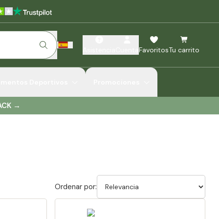
Asistencia
Cuenta
Favoritos
Tu carrito
ementos Deportivos
Promociones
ACK
→
Ordenar por: