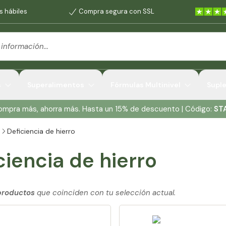
s hábiles
Compra segura con SSL
s
Superalimentos
Fórmulas Multinivel
Supl
Compra más, ahorra más. Hasta un 15% de descuento | Código:
ST
Deficiencia de hierro
ciencia de hierro
productos
que coinciden con tu selección actual.