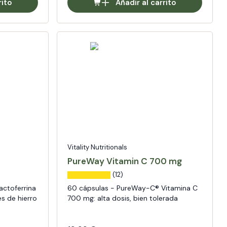
rito
Añadir al carrito
Vitality Nutritionals
PureWay Vitamin C 700 mg
(12)
actoferrina
60 cápsulas - PureWay-C® Vitamina C
es de hierro
700 mg: alta dosis, bien tolerada