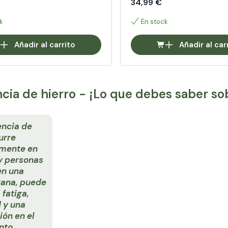
34,99 €
k
En stock
Añadir al carrito
Añadir al car
ncia de hierro - ¡Lo que debes saber sob
encia de
urre
lmente en
y personas
en una
gana, puede
a fatiga,
 y una
ón en el
nto.