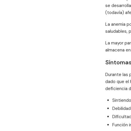
se desarroll
(todavía) af
La anemia por
saludables, 
La mayor par
almacena en 
Síntomas
Durante las 
dado que el 
deficiencia 
Sintiendo
Debilida
Dificulta
Función 