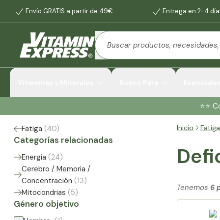
Envío GRATIS a partir de 49€
Entrega en 2-4 día
Vitaminas y Minerales
Bueno Para
Esenciale
⭐️⭐️ 
Inicio
Fatiga
Fatiga
(
40
)
Categorías relacionadas
Defi
Energía
(
24
)
Cerebro / Memoria /
Concentración
(
13
)
Tenemos
6 
Mitocondrias
(
5
)
Género objetivo