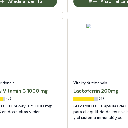
Añadir al carrito
Añadir al car
tritionals
Vitality Nutritionals
 Vitamin C 1000 mg
Lactoferrin 200mg
(7)
(4)
las - PureWay-C® 1000 mg:
60 cápsulas - Cápsulas de L
 en dosis altas y bien
para el equilibrio de los nivel
y el sistema inmunológico