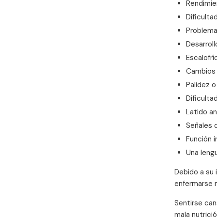
Rendimien
Dificulta
Problema
Desarroll
Escalofr
Cambios 
Palidez o
Dificulta
Latido a
Señales d
Función 
Una lengu
Debido a su 
enfermarse m
Sentirse can
mala nutrició