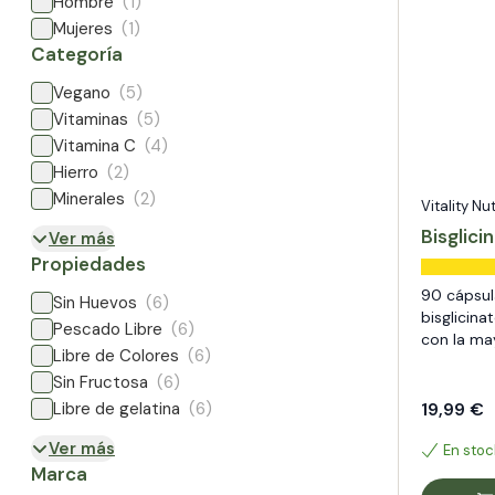
Hombre
(1)
Mujeres
(1)
Categoría
Vegano
(5)
Vitaminas
(5)
Vitamina C
(4)
Hierro
(2)
Minerales
(2)
Vitality Nu
Bisglici
Ver más
Propiedades
90 cápsul
Sin Huevos
(6)
bisglicina
Pescado Libre
(6)
con la ma
Libre de Colores
(6)
Sin Fructosa
(6)
Libre de gelatina
(6)
19,99 €
Ver más
En stoc
Marca