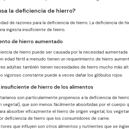
a la deficiencia de hierro?
edad de razones para la deficiencia de hierro. La deficiencia de 
a ingesta insuficiente de hierro.
ento de hierro aumentado
iencia de hierro puede ser causada por la necesidad aumentada d
n edad fértil a menudo tienen un requerimiento de hierro aument
res adultas también tienen necesidades de hierro mucho más al
cio vigoroso constante puede a veces dañar los glóbulos rojos.
insuficiente de hierro de los alimentos
tarianos son particularmente propensos a la deficiencia de hier
n vegetal), que son menos fácilmente absorbidas por el cuerpo qu
ra absorber eficazmente el hierro de origen vegetal, los vegetar
r deficiencia de hierro que los consumidores de carne.
tores que influyen son otros alimentos y nutrientes que se ingie