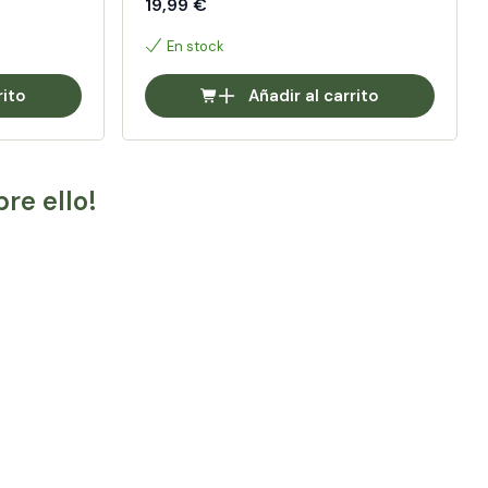
19,99 €
En stock
rito
Añadir al carrito
re ello!