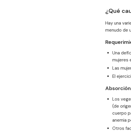
¿Qué caus
Hay una vari
menudo de un
Requerimi
Una defic
mujeres e
Las muje
El ejerci
Absorción 
Los vege
(de orige
cuerpo pa
anemia po
Otros fac