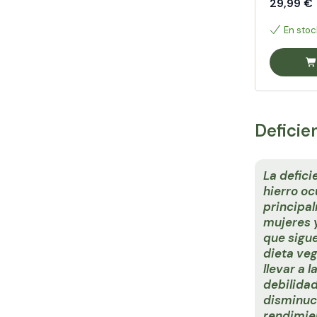
29,99 €
En stoc
Deficie
La defici
hierro oc
principa
mujeres 
que sigu
dieta ve
llevar a l
debilidad
disminuci
rendimie