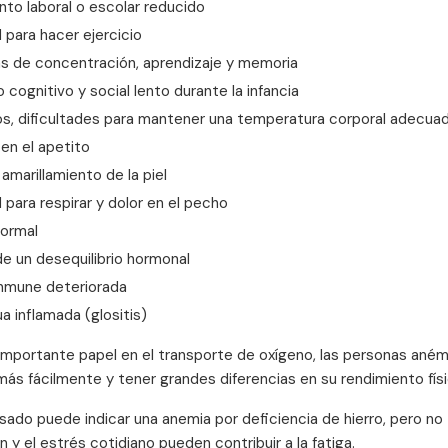
to laboral o escolar reducido
d para hacer ejercicio
s de concentración, aprendizaje y memoria
o cognitivo y social lento durante la infancia
íos, dificultades para mantener una temperatura corporal adecua
en el apetito
 amarillamiento de la piel
d para respirar y dolor en el pecho
normal
e un desequilibrio hormonal
inmune deteriorada
a inflamada (glositis)
importante papel en el transporte de oxígeno, las personas aném
ás fácilmente y tener grandes diferencias en su rendimiento físi
sado puede indicar una anemia por deficiencia de hierro, pero no
n y el estrés cotidiano pueden contribuir a la fatiga.