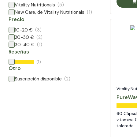
Vitality Nutritionals
(5)
New Care, de Vitality Nutritionals
(1)
Precio
10-20 €
(3)
20-30 €
(2)
30-40 €
(1)
Reseñas
(1)
Otro
Suscripción disponible
(2)
Vitality Nu
PureWay
60 Cápsu
vitamina C
tolerada