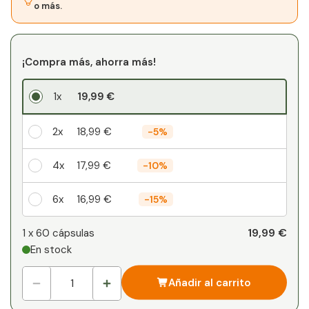
o más.
¡Compra más, ahorra más!
1x
19,99 €
2x
18,99 €
-
5%
4x
17,99 €
-
10%
6x
16,99 €
-
15%
Su descuento personal
19,99 €
1 x
60 cápsulas
En stock
1
x
0,00 €
-
%
Añadir al carrito