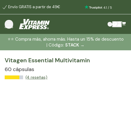
Envío GRATIS a partir de 49€
:
4.1
/
5
menú
⭐️⭐️ Compra más, ahorra más. Hasta un 15% de descuento
| Código:
STACK
→
Vitagen Essential Multivitamin
60 cápsulas
(4 reseñas)