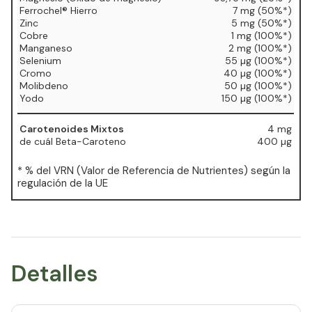
Ferrochel® Hierro
7 mg (50%*)
Zinc
5 mg (50%*)
Cobre
1 mg (100%*)
Manganeso
2 mg (100%*)
Selenium
55 µg (100%*)
Cromo
40 µg (100%*)
Molibdeno
50 µg (100%*)
Yodo
150 µg (100%*)
Carotenoides Mixtos
4 mg
de cuál Beta-Caroteno
400 µg
* % del VRN (Valor de Referencia de Nutrientes) según la
regulación de la UE
Detalles