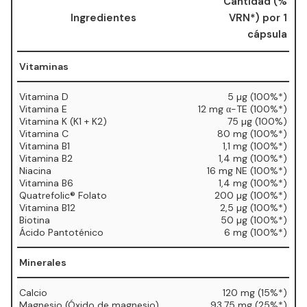
Cantidad (%
Ingredientes
VRN*) por 1
cápsula
Vitaminas
Vitamina D
5 µg (100%*)
Vitamina E
12 mg α-TE (100%*)
Vitamina K (K1 + K2)
75 µg (100%)
Vitamina C
80 mg (100%*)
Vitamina B1
1,1 mg (100%*)
Vitamina B2
1,4 mg (100%*)
Niacina
16 mg NE (100%*)
Vitamina B6
1,4 mg (100%*)
Quatrefolic® Folato
200 µg (100%*)
Vitamina B12
2,5 µg (100%*)
Biotina
50 µg (100%*)
Ácido Pantoténico
6 mg (100%*)
Minerales
Calcio
120 mg (15%*)
Magnesio (Óxido de magnesio)
93,75 mg (25%*)