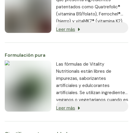
patentados como Quatrefolic®
(vitamina B9/folato), Ferrochel®
(hierro) y vitaMK7® (vitamina K2).
Leer más
Formulación pura
Las fórmulas de Vitality
Nutritionals están libres de
impurezas, saborizantes
artificiales y edulcorantes
artificiales. Se utilizan ingredientes
veganos o vegetarianos cuando es
posible, y cada producto es no
Leer más
transgénico.