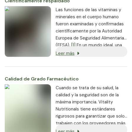
Científicamente respaldado
Las funciones de las vitaminas y
minerales en el cuerpo humano
fueron examinadas y confirmadas
científicamente por la Autoridad
Europea de Seguridad Alimentaria
(EFSA).
[1]
En un mundo ideal, una
dieta equilibrada y variada
Leer más
proporcionaría todas las vitaminas
y minerales esenciales que
necesitas.
Calidad de Grado Farmacéutico
Cuando se trata de su salud, la
calidad y la seguridad son de la
máxima importancia. Vitality
Nutritionals tiene estándares
rigurosos para garantizar que solo
trabajen con los proveedores más
reputados.
Leer más