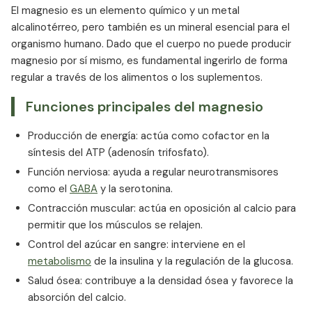
Suplementos de magnesio: lo que debe saber
El magnesio es un elemento químico y un metal
Efectos secundarios del magnesio
alcalinotérreo, pero también es un mineral esencial para el
Factores del estilo de vida que afectan a los
organismo humano. Dado que el cuerpo no puede producir
niveles de magnesio
magnesio por sí mismo, es fundamental ingerirlo de forma
regular a través de los alimentos o los suplementos.
Conclusión: el magnesio es esencial, pero a
menudo se descuida
Funciones principales del magnesio
Producción de energía: actúa como cofactor en la
síntesis del ATP (adenosín trifosfato).
Función nerviosa: ayuda a regular neurotransmisores
como el
GABA
y la serotonina.
Contracción muscular: actúa en oposición al calcio para
permitir que los músculos se relajen.
Control del azúcar en sangre: interviene en el
metabolismo
de la insulina y la regulación de la glucosa.
Salud ósea: contribuye a la densidad ósea y favorece la
absorción del calcio.