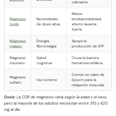
calmante
Menor
Magnesio
Necesidades
biodisponibilidad,
óxido
de dosis altas
efecto laxante
fuerte
Magnesio
Energía,
Apoya la
malato
fibromialgia
producción de ATP
Magnesio
Salud
Cruza la barrera
treonato
cognitiva
hematoencefálica
Común en sales de
Magnesio
Uso externo
Epsom para la
sulfato
relajación muscular
Dosis:
La CDR de magnesio varía según la edad y el sexo,
pero la mayoría de los adultos necesitan entre 310 y 420
mg al día.