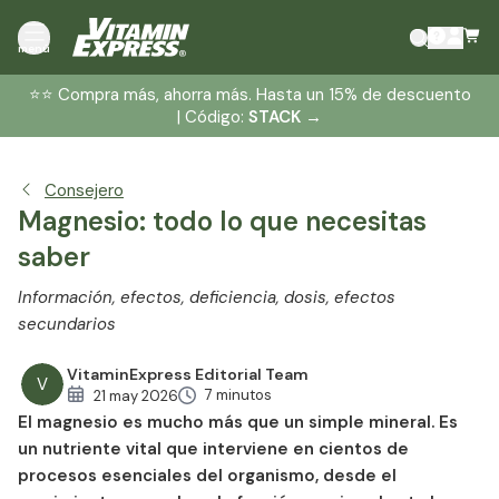
¿Qué es el magnesio?
menú
Funciones principales del magnesio
⭐️⭐️ Compra más, ahorra más. Hasta un 15% de descuento
Beneficios del magnesio para la salud
| Código:
STACK
→
Efectos del magnesio
¿Quién necesita más magnesio?
Consejero
Síntomas de deficiencia de magnesio
Magnesio: todo lo que necesitas
Las mejores fuentes alimenticias de magnesio
saber
Dosis y suplementos de magnesio
Suplementos de magnesio: lo que debe saber
Información, efectos, deficiencia, dosis, efectos
Efectos secundarios del magnesio
secundarios
Factores del estilo de vida que afectan a los niveles de
magnesio
VitaminExpress Editorial Team
V
7 minutos
21 may 2026
Conclusión: el magnesio es esencial, pero a menudo se
El magnesio es mucho más que un simple mineral. Es
descuida
un nutriente vital que interviene en cientos de
procesos esenciales del organismo, desde el