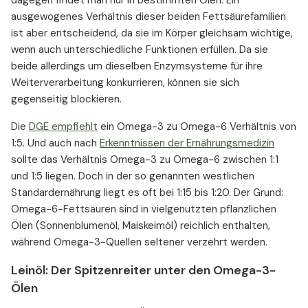
dagegen findet man nur in bestimmten Ölen. Ein
ausgewogenes Verhältnis dieser beiden Fettsäurefamilien
ist aber entscheidend, da sie im Körper gleichsam wichtige,
wenn auch unterschiedliche Funktionen erfüllen. Da sie
beide allerdings um dieselben Enzymsysteme für ihre
Weiterverarbeitung konkurrieren, können sie sich
gegenseitig blockieren.
Die
DGE empfiehlt
ein Omega-3 zu Omega-6 Verhältnis von
1:5. Und auch nach
Erkenntnissen der Ernährungsmedizin
sollte das Verhältnis Omega-3 zu Omega-6 zwischen 1:1
und 1:5 liegen. Doch in der so genannten westlichen
Standardernährung liegt es oft bei 1:15 bis 1:20. Der Grund:
Omega-6-Fettsäuren sind in vielgenutzten pflanzlichen
Ölen (Sonnenblumenöl, Maiskeimöl) reichlich enthalten,
während Omega-3-Quellen seltener verzehrt werden.
Leinöl: Der Spitzenreiter unter den Omega-3-
Ölen