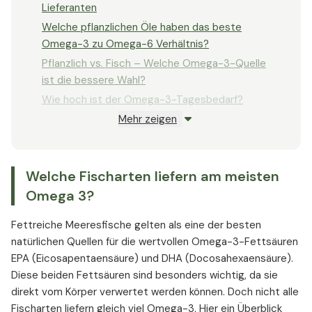
Lieferanten
Welche pflanzlichen Öle haben das beste
Omega-3 zu Omega-6 Verhältnis?
Pflanzlich vs. Fisch – Welche Omega-3-Quelle
ist die bessere Wahl?
Wie hoch ist der Omega-3-Tagesbedarf?
Mehr zeigen
Woran erkennt man einen Omega 3 Mangel?
Für wen ist Omega-3-Nahrungsergänzung
sinnvoll?
Welche Fischarten liefern am meisten
Fazit – Omega-3-Lebensmittel clever
Omega 3?
kombinieren
Fettreiche Meeresfische gelten als eine der besten
natürlichen Quellen für die wertvollen Omega-3-Fettsäuren
EPA (Eicosapentaensäure) und DHA (Docosahexaensäure).
Diese beiden Fettsäuren sind besonders wichtig, da sie
direkt vom Körper verwertet werden können. Doch nicht alle
Fischarten liefern gleich viel Omega-3. Hier ein Überblick