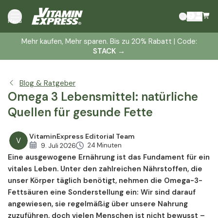
Welche Fischarten liefern am meisten Omega 3?
Menü
Nüsse und Samen als pflanzliche Omega-3-Lieferanten
Mehr kaufen, Mehr sparen. Bis zu 20% Rabatt | Code:
Welche pflanzlichen Öle haben das beste Omega-3 zu
STACK
→
Omega-6 Verhältnis?
Pflanzlich vs. Fisch – Welche Omega-3-Quelle ist die
bessere Wahl?
Blog & Ratgeber
Wie hoch ist der Omega-3-Tagesbedarf?
Omega 3 Lebensmittel: natürliche
Woran erkennt man einen Omega 3 Mangel?
Quellen für gesunde Fette
Für wen ist Omega-3-Nahrungsergänzung sinnvoll?
Fazit – Omega-3-Lebensmittel clever kombinieren
VitaminExpress Editorial Team
V
24 Minuten
9. Juli 2026
Eine ausgewogene Ernährung ist das Fundament für ein
vitales Leben. Unter den zahlreichen Nährstoffen, die
unser Körper täglich benötigt, nehmen die Omega-3-
Fettsäuren eine Sonderstellung ein: Wir sind darauf
angewiesen, sie regelmäßig über unsere Nahrung
zuzuführen, doch vielen Menschen ist nicht bewusst –