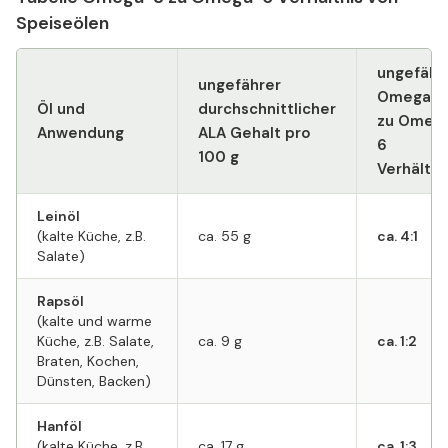
Speiseölen
ungefähr
ungefährer
Omega-3
Öl und
durchschnittlicher
zu Omeg
Anwendung
ALA Gehalt pro
6
100 g
Verhältni
Leinöl
(kalte Küche, z.B.
ca. 55 g
ca. 4:1
Salate)
Rapsöl
(kalte und warme
Küche, z.B. Salate,
ca. 9 g
ca. 1:2
Braten, Kochen,
Dünsten, Backen)
Hanföl
(kalte Küche, z.B.
ca. 17 g
ca. 1:3