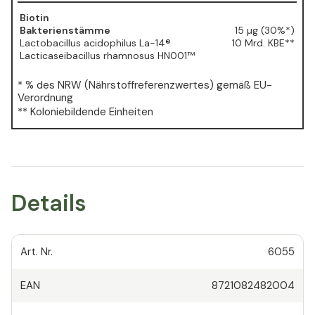
Biotin
Bakterienstämme
15 µg (30%*)
Lactobacillus acidophilus La-14®
10 Mrd. KBE**
Lacticaseibacillus rhamnosus HN001™
* % des NRW (Nährstoffreferenzwertes) gemäß EU-
Verordnung
** Koloniebildende Einheiten
Details
Art. Nr.
6055
EAN
8721082482004