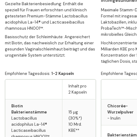
Intimgesundhei
Gezielte Bakterienbesiedlung: Enthält die
speziell für Frauen erforschten und klinisch
Maximale Stamm-Div
getesteten Premium-Stämme Lactobacillus
Formel mit insges
acidophilus La-14® und Lacticaseibacillus
Laktobazillen, inkl
rhamnosus HN001™.
ProbaTech™-Mischu
mikrobielles Gleic
Basisschutz der Schleimhäute: Angereichert
mit Biotin, das nachweislich zur Erhaltung einer
Hochkonzentrierte 
gesunden Vaginalschleimhaut beiträgt und das
Milliarden KBE pro 
urogenitale System unterstützt.
Konzentration der 
täglichen Dosis, st
Haltbarkeit.
Empfohlene Tagesdosis:
1-2 Kapseln
Empfohlene Tagesd
Erweiterter urogeni
patentierten Ballas
Inhalt pro
wertvollen Hafer-Ex
2 Kapseln
gezielt den natürli
Ausscheidungsfunk
Biotin
Chicorée-
Intensiv-Schutzkom
Bakterienstämme
15 µg
Wurzelpulver
Kombination aus Vi
Lactobacillus
(30%*)
- Inulin
fördert aktiv die R
acidophilus La-14®
10 Mrd.
Schleimhäute und 
Lacticaseibacillus
KBE**
Wohlbefinden im In
Bakterienstä
rhamnosus HN001™