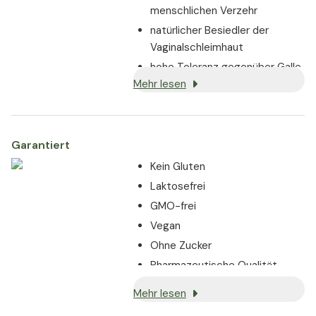
menschlichen Verzehr
natürlicher Besiedler der
Vaginalschleimhaut
hohe Toleranz gegenüber Galle,
Mehr lesen
Säure, Pepsin und Pankreatin
Garantiert
Kein Gluten
Laktosefrei
GMO-frei
Vegan
Ohne Zucker
Pharmazeutische Qualität
Apothekenqualität
Mehr lesen