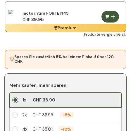
lacto intim FORTE N45
39.95
CHF
Premium
Produkte vergleichen
Sparen Sie zusätzlich 5% bei einem Einkauf über 120
CHF.
Mehr kaufen, mehr sparen!
1x
CHF 38.90
2x
CHF 36.95
-
5%
4x
CHF 35.01
-
10%