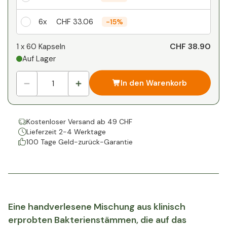
6x
CHF 33.06
-
15%
Ihr persönlicher Rabatt
CHF 38.90
1 x
60 Kapseln
Auf Lager
1
x
CHF 0.00
-
%
In den Warenkorb
Kostenloser Versand ab 49 CHF
Lieferzeit 2-4 Werktage
100 Tage Geld-zurück-Garantie
Eine handverlesene Mischung aus klinisch
erprobten Bakterienstämmen, die auf das