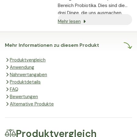
Bereich Probiotika. Dies sind die
drei Dinge, die uns ausmachen.
Gegründet wurde die AixSwiss B.V.
Mehr lesen
im Jahr 2015. Kurze Zeit später
entstand daraus die Marke
nupure
.
Mehr Informationen zu diesem Produkt
Produktvergleich
Anwendung
Nährwertangaben
Produktdetails
FAQ
Bewertungen
Alternative Produkte
Produktvergleich