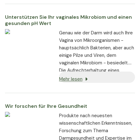
Unterstützen Sie Ihr vaginales Mikrobiom und einen
gesunden pH Wert
Genau wie der Darm wird auch Ihre
Vagina von Mikroorganismen -
hauptsächlich Bakterien, aber auch
einige Pilze und Viren, dem
vaginalen Mikrobiom - besiedelt.
Die Aufrechterhaltung eines
gesunden vaginalen Mikrobioms ist
Mehr lesen
wichtig für den Schutz vor
Infektionen und die allgemeine
Gesundheit der Vagina.
Wir forschen für Ihre Gesundheit
Produkte nach neuesten
wissenschaftlichen Erkenntnissen,
Forschung zum Thema
Darmgesundheit und Expertise im