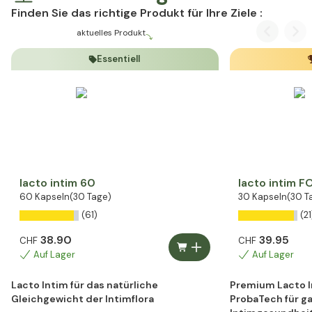
Finden Sie das richtige Produkt für Ihre Ziele :
aktuelles Produkt
Previous
Nex
Essentiell
lacto intim 60
lacto intim 
60 Kapseln
(30 Tage)
30 Kapseln
(30 T
(61)
(21
38.90
39.95
CHF
CHF
Auf Lager
Auf Lager
Lacto Intim für das natürliche
Premium Lacto I
Gleichgewicht der Intimflora
ProbaTech für g