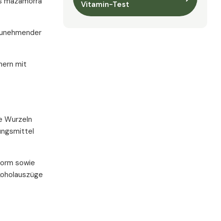
ls mazamorra
Vitamin-Test
 zunehmender
nern mit
ie Wurzeln
ungsmittel
form sowie
lkoholauszüge