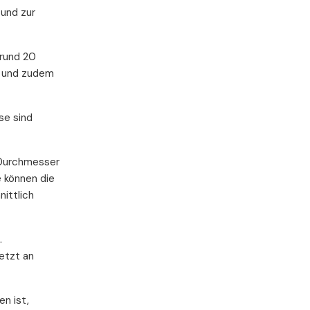
 und zur
 rund 20
ig und zudem
se sind
 Durchmesser
e können die
nittlich
.
etzt an
n ist,