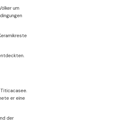
Völker um
edingungen
 Keramikreste
entdeckten.
 Titicacasee.
nete er eine
und der