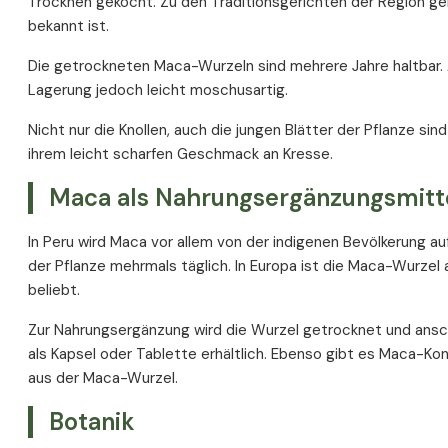
Trocknen gekocht. Zu den Traditionsgerichten der Region geh
Dosierung
Primärmetaboliten in Maca
bekannt ist.
Neben- und Wechselwirkungen
Aminosäuren in Maca
Die getrockneten Maca-Wurzeln sind mehrere Jahre haltbar. 
Mineralien in Maca
Lagerung jedoch leicht moschusartig.
Maca – sekundäre Pflanzenstoffe
Nicht nur die Knollen, auch die jungen Blätter der Pflanze si
Maca Wirkung
ihrem leicht scharfen Geschmack an Kresse.
Maca gegen Stress
Maca für mehr Energie und Vitalität
Maca als Nahrungsergänzungsmitt
Lustempfinden und Maca
In Peru wird Maca vor allem von der indigenen Bevölkerung 
Maca und Lustempfinden: Forschungsstand
der Pflanze mehrmals täglich. In Europa ist die Maca-Wurzel 
Maca und Wechseljahre
beliebt.
Typische Wechseljahrsbeschwerden
Zur Nahrungsergänzung wird die Wurzel getrocknet und anschl
Maca und Osteoporose in den Wechseljahren
als Kapsel oder Tablette erhältlich. Ebenso gibt es Maca-Ko
Maca und der Hormonhaushalt: Forschungsstand
aus der Maca-Wurzel.
Maca und emotionales Wohlbefinden in den Wechselja
Potenz und Maca
Botanik
Maca und erektile Dysfunktion: Forschungsstand