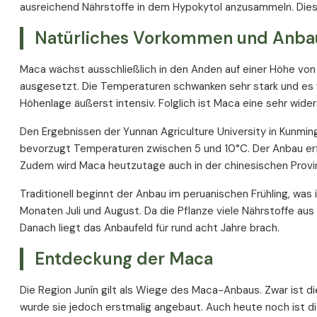
ausreichend Nährstoffe in dem Hypokytol anzusammeln. Die
Dosierung
Natürliches Vorkommen und Anba
Neben- und Wechselwirkungen
Maca wächst ausschließlich in den Anden auf einer Höhe vo
ausgesetzt. Die Temperaturen schwanken sehr stark und es we
Höhenlage äußerst intensiv. Folglich ist Maca eine sehr wid
Den Ergebnissen der Yunnan Agriculture University in Kunm
bevorzugt Temperaturen zwischen 5 und 10°C. Der Anbau erf
Zudem wird Maca heutzutage auch in der chinesischen Prov
Traditionell beginnt der Anbau im peruanischen Frühling, was
Monaten Juli und August. Da die Pflanze viele Nährstoffe au
Danach liegt das Anbaufeld für rund acht Jahre brach.
Entdeckung der Maca
Die Region Junín gilt als Wiege des Maca-Anbaus. Zwar ist di
wurde sie jedoch erstmalig angebaut. Auch heute noch ist di