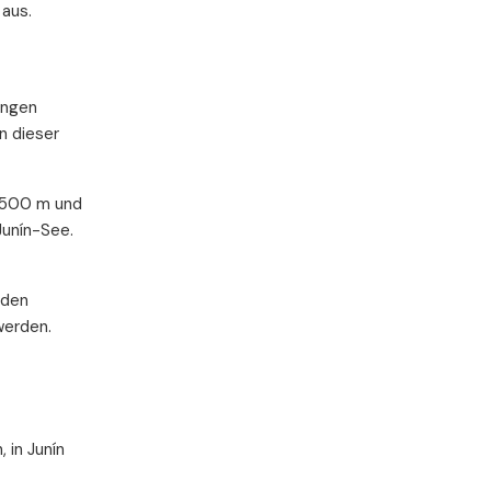
aus.
ungen
n dieser
 3500 m und
Junín-See.
 den
werden.
 in Junín