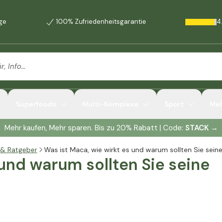
age
100% Zufriedenheitsgarantie
4
Superfoods
Multi-Komplexe
Sport
Me
Mehr kaufen, Mehr sparen. Bis zu 20% Rabatt | Code:
STACK
→
 & Ratgeber
Was ist Maca, wie wirkt es und warum sollten Sie sein
 und warum sollten Sie seine