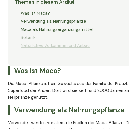
Themen in diesem Artikel
:
Maca und Prostatagesundheit
Was ist Maca?
Fruchtbarkeit und Maca
Verwendung als Nahrungspflanze
Maca und Spermienqualität
Maca als Nahrungsergänzungsmittel
Maca und Fruchtbarkeit bei Frauen
Botanik
Maca und Verdauung
Natürliches Vorkommen und Anbau
Ballaststoffe für einen gesunden Darm
Maca als Ballaststoffquelle
Entdeckung der Maca
Cholesterin und Maca
Maca zu Zeiten der Inka
Was ist Maca?
Erhöhte Cholesterinwerte
Entdeckung durch die Spanier
Maca und Blutfettwerte: Forschungsstand
Die Wiederentdeckung der Wurzel
Die Maca-Pflanze ist ein Gewächs aus der Familie der Kreuzb
Maca und Konzentrations- und Leistungsfähigkeit
Arten der Maca
Superfood der Anden. Dort wird sie seit rund 2000 Jahren a
Maca und Stoffwechsel
Maca gelb
Heilpflanze genutzt.
Maca und Blutzucker: Forschungsstand
Maca lila
Verwendung als Nahrungspflanze
Die Schilddrüse als wichtiges Stoffwechselorgan
Maca schwarz
Muskelaufbau und Maca
Maca rot
Verwendet werden vor allem die Knollen der Maca-Pflanze. 
Maca als Nahrungsergänzungsmittel
Maca Inhaltsstoffe und Nährwerte