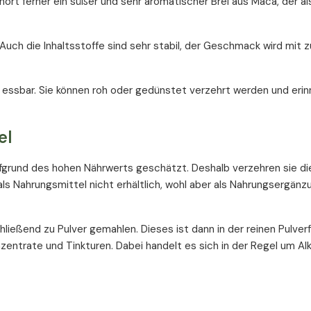
ört ferner ein süßer und sehr aromatischer Brei aus Maca, der a
Auch die Inhaltsstoffe sind sehr stabil, der Geschmack wird mit
nd essbar. Sie können roh oder gedünstet verzehrt werden und erin
el
aufgrund des hohen Nährwerts geschätzt. Deshalb verzehren sie d
als Nahrungsmittel nicht erhältlich, wohl aber als Nahrungsergänz
ießend zu Pulver gemahlen. Dieses ist dann in der reinen Pulver
nzentrate und Tinkturen. Dabei handelt es sich in der Regel um A
hren