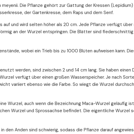
 meyenii. Die Pflanze gehört zur Gattung der Kressen (Lepidium)
Wasserkresse, der Gartenkresse, dem Raps und dem Senf.
s auf und wird selten höher als 20 cm. Jede Pflanze verfügt über
förmig an der Wurzel entspringen. Die Blätter sind fiederschnitt
tenstände, wobei ein Trieb bis zu 1000 Blüten aufweisen kann. Die
genutzt werden, sind zwischen 2 und 14 cm lang. Sie haben einen
ca-Wurzel verfügt über einen großen Wasserspeicher. Je nach Sort
ewicht variiert ebenso wie die Farbe. So wiegt die Wurzel durchsch
ine Wurzel, auch wenn die Bezeichnung Maca-Wurzel geläufig ist
chen Wurzel und Sprossachse befindet. Die eigentliche Wurzel s
n den Anden sind schwierig, sodass die Pflanze darauf angewiese