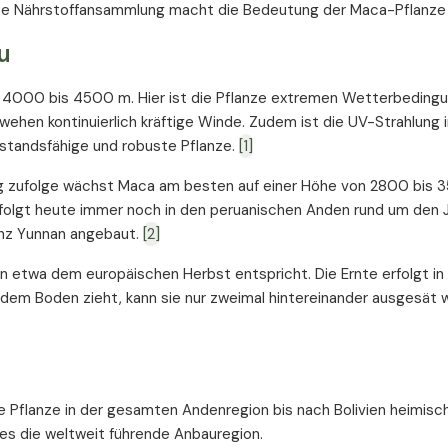
se Nährstoffansammlung macht die Bedeutung der Maca-Pflanze 
u
n 4000 bis 4500 m. Hier ist die Pflanze extremen Wetterbeding
hen kontinuierlich kräftige Winde. Zudem ist die UV-Strahlung i
erstandsfähige und robuste Pflanze.
[1]
ing zufolge wächst Maca am besten auf einer Höhe von 2800 bis
olgt heute immer noch in den peruanischen Anden rund um den 
inz Yunnan angebaut.
[2]
 in etwa dem europäischen Herbst entspricht. Die Ernte erfolgt in
s dem Boden zieht, kann sie nur zweimal hintereinander ausgesät 
e Pflanze in der gesamten Andenregion bis nach Bolivien heimisch,
es die weltweit führende Anbauregion.