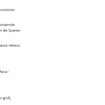
hronisten
fördernde
n die Spanier
lanze nahezu
 Maca-
so groß,