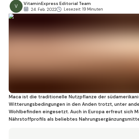
VitaminExpress Editorial Team
V
Primärmetaboliten in Maca
Lesezeit: 19 Minuten
24. Feb. 2022
Aminosäuren in Maca
Mineralien in Maca
Maca – sekundäre Pflanzenstoffe
Maca Wirkung
Maca gegen Stress
Maca für mehr Energie und Vitalität
Lustempfinden und Maca
Maca und Lustempfinden: Forschungsstand
Maca und Wechseljahre
Typische Wechseljahrsbeschwerden
Maca ist die traditionelle Nutzpflanze der südamerikani
Maca und Osteoporose in den Wechseljahren
Witterungsbedingungen in den Anden trotzt, unter and
Maca und der Hormonhaushalt: Forschungsstand
Wohlbefinden eingesetzt. Auch in Europa erfreut sich M
Nährstoffprofils als beliebtes Nahrungsergänzungsmitte
Maca und emotionales Wohlbefinden in den Wechseljahre
Potenz und Maca
Maca und erektile Dysfunktion: Forschungsstand