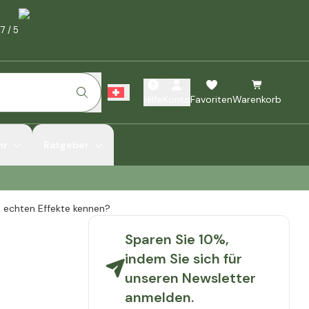
.7
/
5
Hilfe
Konto
Favoriten
Warenkorb
hr
Ratgeber
e echten Effekte kennen?
Sparen Sie 10%,
indem Sie sich für
unseren Newsletter
anmelden.