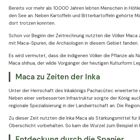
Bereits vor mehr als 10.000 Jahren lebten Menschen in Höhle
den See an. Neben Kartoffeln und Bitterkartoffeln gehörte M
dort trotzen konnten.
Schon vor Beginn der Zeitrechnung nutzten die Völker Maca 
mit Maca-Spuren, die Archäologen in diesem Gebiet fanden.
Es wird vermutet, dass die indigenen Völker die Pflanze als
Maca shihua, der wilde Vorgänger der heutigen Kulturform L
Maca zu Zeiten der Inka
Unter der Herrschaft des Inkakönigs Pachacútec erweiterte 
Neben einer verbesserten Infrastruktur sorgte der König auch
regionale Spezialisierung in der Landwirtschaft an. Die Regi
Zu dieser Zeit nutzten die Inka Maca als Stärkungsmittel für
Oberschicht vorbehalten. So kam die Wurzel zum Beispiel in h
Entdeckung durch die Spanier