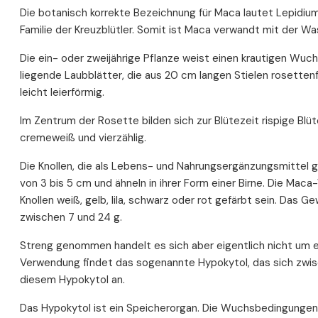
Die botanisch korrekte Bezeichnung für Maca lautet Lepidium
Maca und Prostatagesundheit
Familie der Kreuzblütler. Somit ist Maca verwandt mit der 
Fruchtbarkeit und Maca
Maca und Spermienqualität
Die ein- oder zweijährige Pflanze weist einen krautigen Wuch
liegende Laubblätter, die aus 20 cm langen Stielen rosetten
Maca und Fruchtbarkeit bei Frauen
leicht leierförmig.
Maca und Verdauung
Ballaststoffe für einen gesunden Darm
Im Zentrum der Rosette bilden sich zur Blütezeit rispige Blü
Maca als Ballaststoffquelle
cremeweiß und vierzählig.
Cholesterin und Maca
Die Knollen, die als Lebens- und Nahrungsergänzungsmittel 
Erhöhte Cholesterinwerte
von 3 bis 5 cm und ähneln in ihrer Form einer Birne. Die Ma
Maca und Blutfettwerte: Forschungsstand
Knollen weiß, gelb, lila, schwarz oder rot gefärbt sein. Das G
Maca und Konzentrations- und Leistungsfähigkeit
zwischen 7 und 24 g.
Maca und Stoffwechsel
Streng genommen handelt es sich aber eigentlich nicht um e
Maca und Blutzucker: Forschungsstand
Verwendung findet das sogenannte Hypokytol, das sich zwis
Die Schilddrüse als wichtiges Stoffwechselorgan
diesem Hypokytol an.
Muskelaufbau und Maca
Das Hypokytol ist ein Speicherorgan. Die Wuchsbedingungen i
Maca als Nahrungsergänzungsmittel