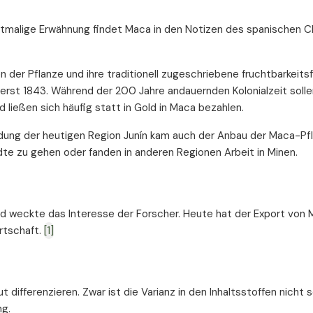
stmalige Erwähnung findet Maca in den Notizen des spanischen C
er Pflanze und ihre traditionell zugeschriebene fruchtbarkeits
 erst 1843. Während der 200 Jahre andauernden Kolonialzeit solle
 ließen sich häufig statt in Gold in Maca bezahlen.
dung der heutigen Region Junín kam auch der Anbau der Maca-Pf
tädte zu gehen oder fanden in anderen Regionen Arbeit in Minen.
und weckte das Interesse der Forscher. Heute hat der Export von
rtschaft.
[1]
differenzieren. Zwar ist die Varianz in den Inhaltsstoffen nicht 
ng.