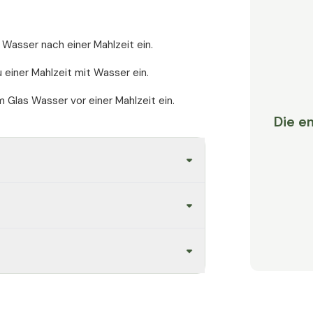
 Wasser nach einer Mahlzeit ein.
OPC Vital:
u einer Mahlzeit mit Wasser ein.
Empfohlene Tagesdosis: 1 Kapsel
 Glas Wasser vor einer Mahlzeit ein.
Die e
Traubenkernextrakt aus Trauben
davon OPC (Oligomere Proanthocyanidine
Amla-Extrakt (50 % Vitamin C)
davon Vitamin C