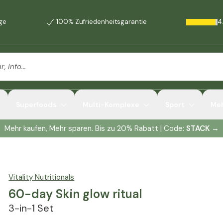
age
100% Zufriedenheitsgarantie
4
Superfoods
Multi-Komplexe
Sport
Me
Mehr kaufen, Mehr sparen. Bis zu 20% Rabatt | Code:
STACK
→
Vitality Nutritionals
60-day Skin glow ritual
3-in-1 Set