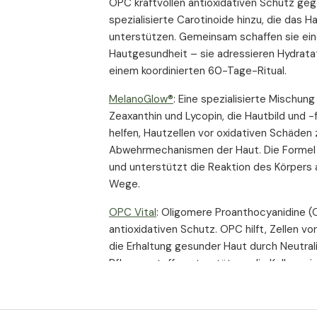
OPC kraftvollen antioxidativen Schutz geg
spezialisierte Carotinoide hinzu, die das H
unterstützen. Gemeinsam schaffen sie eine
Hautgesundheit – sie adressieren Hydratat
einem koordinierten 60-Tage-Ritual.
MelanoGlow®
: Eine spezialisierte Mischung
Zeaxanthin und Lycopin, die Hautbild und 
helfen, Hautzellen vor oxidativen Schäden
Abwehrmechanismen der Haut. Die Formel t
und unterstützt die Reaktion des Körpers
Wege.
OPC Vital
: Oligomere Proanthocyanidine (
antioxidativen Schutz. OPC hilft, Zellen v
die Erhaltung gesunder Haut durch Neutralis
Pflanzenstoffe unterstützen die Kollagenin
Widerstandsfähigkeit gegen Umweltstress
Hyalon Ultra (Hyaluronsäure)
: Hochmolekula