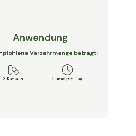
Anwendung
Inhalt (% NRV*) pro 1
mpfohlene Verzehrmenge beträgt:
Kapsel
300 mg
3 Kapseln
Einmal pro Tag
)
150 mg
200 mg
100 mg (125%*)