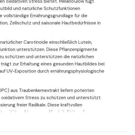
en oxidativen Stress bietet. MelanoGlow fügt
autbild und natürliche Schutzfunktionen
 vollständige Ernährungsgrundlage für die
ion, Zellschutz und saisonale Hautbedürfnisse in
 natürlicher Carotinoide einschließlich Lutein,
-funktion unterstützen. Diese Pflanzenpigmente
 zu schützen und unterstützen die natürlichen
rägt zur Erhaltung eines gesunden Hautbildes bei
 auf UV-Exposition durch ernährungsphysiologische
OPC) aus Traubenkernextrakt liefern potenten
or oxidativem Stress zu schützen und unterstützt
ierung freier Radikale. Diese kraftvollen
tegrität und tragen zur Hautvitalität und
oren bei.
re Hyaluronsäure, die die