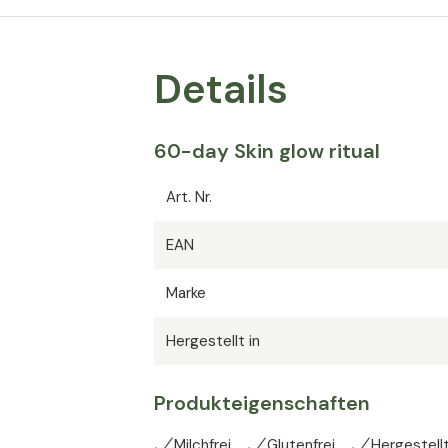
Hyalon Ultra :
Empfohlene Tagesdosis: 1 Kapsel
Details
Hyaluronsäure
60-day Skin glow ritual
Art. Nr.
EAN
Marke
Hergestellt in
Produkteigenschaften
Milchfrei
Glutenfrei
Hergestellt