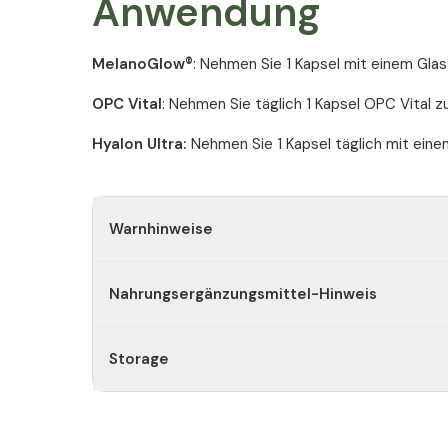
Anwendung
Silicium.
Allergene
MelanoGlow®
: Nehmen Sie 1 Kapsel mit einem Glas
Das Produkt enthält keine Allergene.
OPC Vital
: Nehmen Sie täglich 1 Kapsel OPC Vital z
Hyalon Ultra:
Nehmen Sie 1 Kapsel täglich mit einem
Warnhinweise
Nahrungsergänzungsmittel-Hinweis
Storage