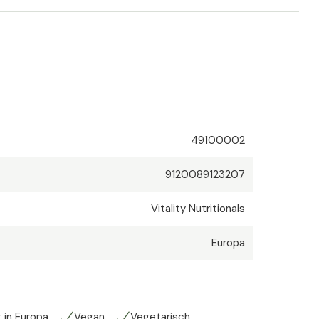
Inhalt pro 1 Kapsel
200 mg
49100002
9120089123207
Vitality Nutritionals
Europa
 in Europa
Vegan
Vegetarisch