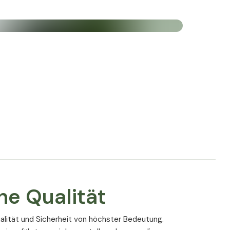
der Haut von innen unterstützt. Hyaluronsäure trägt
ationsniveaus bei und unterstützt die strukturelle
iefert 200 mg reine Hyaluronsäure pro Kapsel für
Inhalt (% NRW*) pro 1
Kapsel
120 mg
60 mg (75%*)
e Qualität
25 mg
1,25 mg
alität und Sicherheit von höchster Bedeutung.