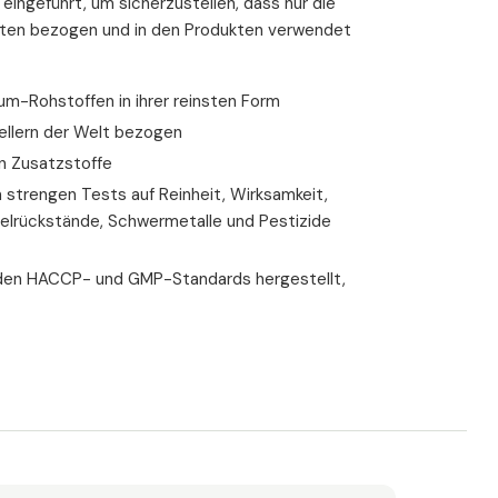
 eingeführt, um sicherzustellen, dass nur die
25 mg
anten bezogen und in den Produkten verwendet
2,5 mg
20 mg
m-Rohstoffen in ihrer reinsten Form
ellern der Welt bezogen
6,7 mg α-TE (55,8%*)
en Zusatzstoffe
2,4mg
 strengen Tests auf Reinheit, Wirksamkeit,
400 μg RE (50%*)
elrückstände, Schwermetalle und Pestizide
1,4 mg (100%*)
 den HACCP- und GMP-Standards hergestellt,
1 mg
1 mg
1 mg (100%*)
27,5 mg (50%*)
gemäß EU-Verordnung