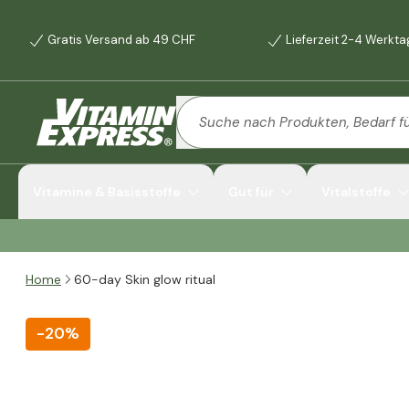
Gratis Versand ab 49 CHF
Lieferzeit 2-4 Werkt
Vitamine & Basisstoffe
Gut für
Vitalstoffe
Home
60-day Skin glow ritual
-
20%