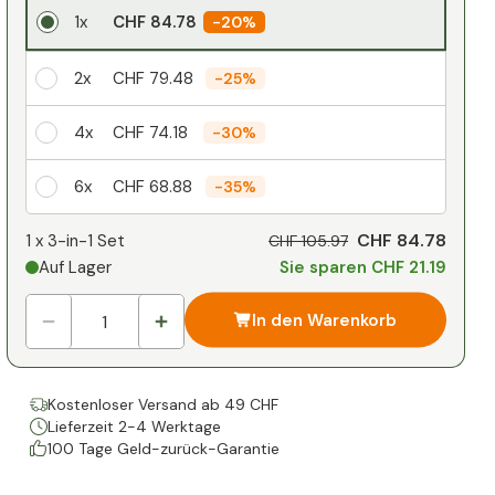
1x
CHF 84.78
-
20%
2x
CHF 79.48
-
25%
4x
CHF 74.18
-
30%
6x
CHF 68.88
-
35%
Ihr persönlicher Rabatt
CHF 84.78
1 x
3-in-1 Set
CHF 105.97
Auf Lager
Sie sparen CHF 21.19
1
x
CHF 0.00
-
%
In den Warenkorb
Kostenloser Versand ab 49 CHF
Lieferzeit 2-4 Werktage
100 Tage Geld-zurück-Garantie