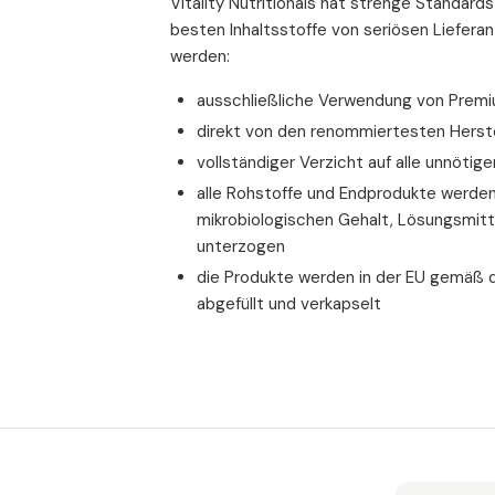
t (Kupfer);
Vitality Nutritionals hat strenge Standards
Trauben Extrakt
iboflavin
besten Inhaltsstoffe von seriösen Liefer
davon OPC
werden:
Melonenfruchtsaftkonzentrat (Holimel®)
/ AstaPure®
ausschließliche Verwendung von Premiu
/ FloraGLO®
direkt von den renommiertesten Herst
Vitamin E
tries
vollständiger Verzicht auf alle unnötig
Beta-Carotin
alle Rohstoffe und Endprodukte werden
e
entspricht Vitamin A
mikrobiologischen Gehalt, Lösungsmitt
-Extrakt mit
unterzogen
ttel:
Vitamin B2
ttel:
die Produkte werden in der EU gemäß
Astaxanthin (AstaPure®)
hrungsweise
abgefüllt und verkapselt
Lutein (FloraGLO®)
 kDa
Kupfer
lcellulose
Selen
senextrakt
natürliches
* % des NRW (Nährstoffreferenzwertes) 