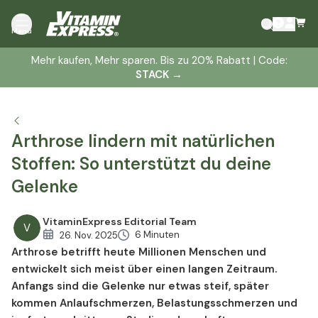
Arthrosemittel, die Gelenkschmerzen lindern
Menü
helfen
Arthrose - wenn die Gelenke schmerzen
Mehr kaufen, Mehr sparen. Bis zu 20% Rabatt | Code:
STACK
→
Ursachen: Wie kommt es zu Arthrose?
Symptome: Wie macht sich eine Arthrose bemerkbar?
Diagnose: Wie lässt sich Arthrose feststellen?
Arthrose lindern mit natürlichen
Therapie: Mit welchen Medikamenten wird Arthrose
konventionell behandelt?
Stoffen: So unterstützt du deine
Vorbeugen: Frühzeitig Arthrose aufhalten
Gelenke
VitaminExpress Editorial Team
V
6 Minuten
26. Nov. 2025
Arthrose betrifft heute Millionen Menschen und
entwickelt sich meist über einen langen Zeitraum.
Anfangs sind die Gelenke nur etwas steif, später
kommen Anlaufschmerzen, Belastungsschmerzen und