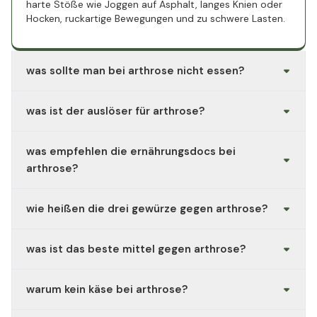
harte Stöße wie Joggen auf Asphalt, langes Knien oder
Hocken, ruckartige Bewegungen und zu schwere Lasten.
was sollte man bei arthrose nicht essen?
Sehr zuckerreiche Lebensmittel, stark verarbeitetes
was ist der auslöser für arthrose?
Essen, viel rotes Fleisch, frittierte Speisen und Produkte
mit vielen Transfettsäuren. Sie fördern Entzündungen.
Meist eine Mischung aus Alter, genetischer Veranlagung,
was empfehlen die ernährungsdocs bei
Übergewicht, Fehlstellungen, früheren Verletzungen und
dauerhafter Überlastung.
arthrose?
Eine entzündungshemmende Ernährung. Viel Gemüse,
wie heißen die drei gewürze gegen arthrose?
Beeren, Hülsenfrüchte, Nüsse, Omega-3 aus Fisch oder
Algenöl, wenig rotes Fleisch, weniger Zucker und weniger
Kurkuma, Ingwer und Zimt gelten als besonders
Weißmehl. Außerdem Gewichtsreduktion, wenn nötig.
was ist das beste mittel gegen arthrose?
entzündungshemmend.
Es gibt nicht das eine. Bewegung ohne Belastung wie
warum kein käse bei arthrose?
Radfahren oder Schwimmen, Krafttraining,
Gewichtsreduktion, entzündungshemmende Ernährung
Käse ist nicht grundsätzlich verboten, aber sehr