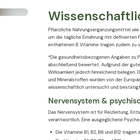
ganzheitliche Formel auf Basis wissens
Wissenschaftli
mit hochkonzentriertem 4:1 Baldrianwur
synergistisch ergänzt durch Hopfen u
Pflanzliche Nahrungsergänzungsmittel wie 
frei von Laktose, Gluten, Soja und Hefe
um die tägliche Ernährung mit definierten 
frei von gentechnisch veränderten Su
enthaltenen B Vitamine tragen zudem zu v
für Vegetarier, Veganer und Diabetiker
*Die gesundheitsbezogenen Angaben zu Pf
abschließend bewertet. Aufgrund der guten
Nährwertangaben
Wirksamkeit jedoch hinreichend belegen.
,15 %
und Mineralstoffen wurden von der Europä
Empfohlene Tagesdosis:
1 Kapsel
 L.);
wissenschaftlich untersucht und bestätig
elhülle);
Inhalt pro Tagesdosis
Nervensystem & psychisc
Das Nervensystem ist für Reizleitung, Ent
in B2);
verantwortlich. Eine ausgeglichene Psyche 
insäure
Baldrianextrakt 4:1
Die Vitamine B1, B2, B6 und B12 tragen
- Valerensäure