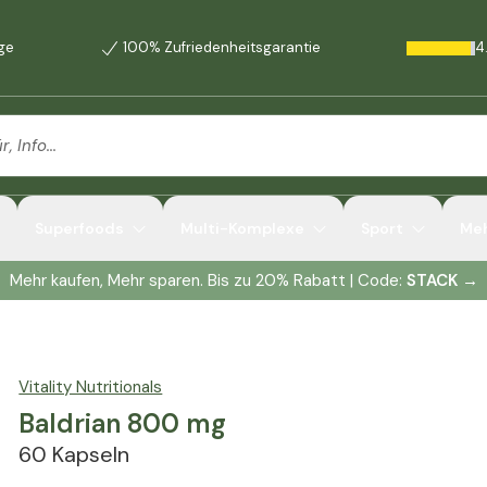
age
100% Zufriedenheitsgarantie
4
Superfoods
Multi-Komplexe
Sport
Me
Mehr kaufen, Mehr sparen. Bis zu 20% Rabatt | Code:
STACK
→
Vitality Nutritionals
Baldrian 800 mg
60 Kapseln