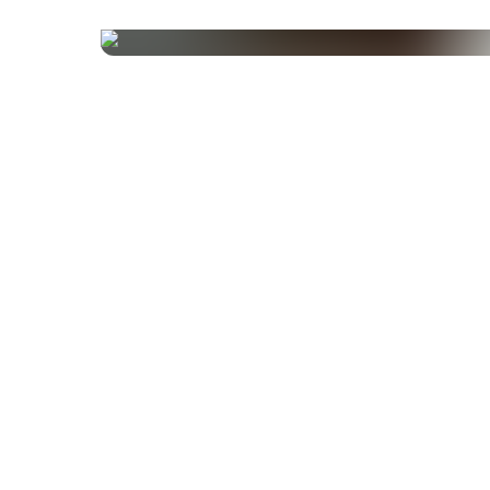
Zutaten
Baldrianwurzelextrakt (Valeriana officinalis L.) mit 0
Valerensäure; Hopfenzapfenextrakt (Humulus lupulus
Überzugsmittel: Hydroxypropylmethylcellulose (Kaps
Füllstoff: Akaziengummi; Calcium-D-Pantothenat
(Pantothensäure); Thiaminhydrochlorid (Vitamin B1);
Pyridoxinhydrochlorid (Vitamin B6); Riboflavin (Vitam
Methylcobalamin (Vitamin B12); Pteroylmonoglutam
(Folsäure).