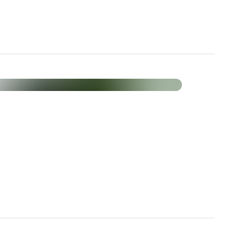
l traditionell genutzter sekundärer Pflanzenstoffe.
inhydrochlorid
von Calcium-D-Pantothenat
doxinhydrochlorid
roylmonoglutaminsäure
ethylcobalamin
g Baldrian
orteile