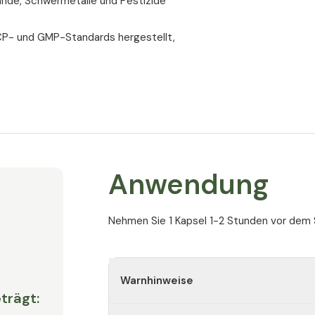
ände, Schwermetalle und Pestizide
Sollten Sie an bekannten Allergien ge
leiden oder sich in medikamentöser Beh
P- und GMP-Standards hergestellt,
von Ihrem Arzt beraten.
Dieses Produkt wird für schwangere und
Nicht empfohlen für Kinder und Jugendli
Anwendung
Nehmen Sie 1 Kapsel 1-2 Stunden vor dem 
Warnhinweise
trägt: