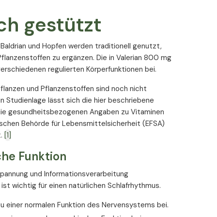
chaftlicher Erkenntnisse
ch gestützt
zelextrakt
nd ausgewählte B-Vitamine
Baldrian und Hopfen werden traditionell genutzt,
Pflanzenstoffen zu ergänzen. Die in Valerian 800 mg
bstanzen
erschiedenen regulierten Körperfunktionen bei.
 geeignet
lanzen und Pflanzenstoffen sind noch nicht
 Studienlage lässt sich die hier beschriebene
 Die gesundheitsbezogenen Angaben zu Vitaminen
ischen Behörde für Lebensmittelsicherheit (EFSA)
t.
[1]
he Funktion
spannung und Informationsverarbeitung
Inhalt (% NRW*) pro 1 Kapsel
ist wichtig für einen natürlichen Schlafrhythmus.
200 mg
 zu einer normalen Funktion des Nervensystems bei.
0,3 mg