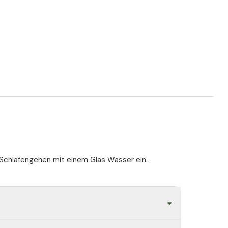
gen eine oder mehrere der Zutaten dieses Produkts
andlung befinden, lassen Sie sich vor der Einnahme
 stillende Frauen nicht empfohlen.
che unter 18 Jahren.
Schlafengehen mit einem Glas Wasser ein.