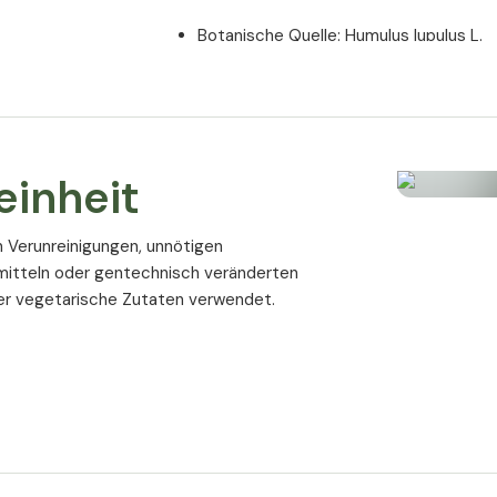
Botanische Quelle: Humulus lupulus L.
Besonderheit: verfügt über eine Vielzah
Vitamine der B Gruppe
Außerdem enthält Valerian 800 mg
einheit
Vitamin B1 (Thiamin) in Form von Thiam
Vitamin B2 (Riboflavin)
on Verunreinigungen, unnötigen
Vitamin B5 (Pantothensäure) in Form 
mitteln oder gentechnisch veränderten
Vitamin B6 (Pyridoxin) in Form von Pyri
r vegetarische Zutaten verwendet.
Vitamin B9 (Folsäure) in Form von Pte
Vitamin B12 (Cobalamin) in Form von M
Valerian 800 m
Kapseln - die V