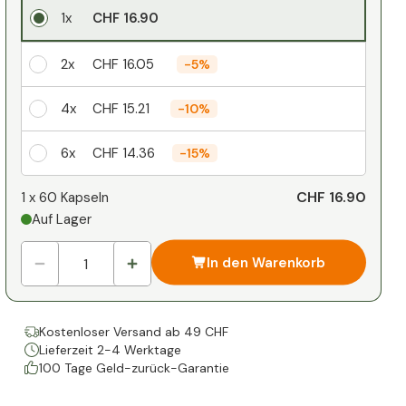
1x
CHF 16.90
2x
CHF 16.05
-
5%
4x
CHF 15.21
-
10%
6x
CHF 14.36
-
15%
Ihr persönlicher Rabatt
CHF 16.90
1 x
60 Kapseln
Auf Lager
1
x
CHF 0.00
-
%
In den Warenkorb
Kostenloser Versand ab 49 CHF
Lieferzeit 2-4 Werktage
100 Tage Geld-zurück-Garantie