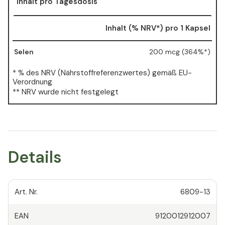
Inhalt pro Tagesdosis
Inhalt (% NRV*) pro 1 Kapsel
Selen
200 mcg (364%*)
* % des NRV (Nährstoffreferenzwertes) gemäß EU-
Verordnung
** NRV wurde nicht festgelegt
Details
Art. Nr.
6809-13
EAN
9120012912007