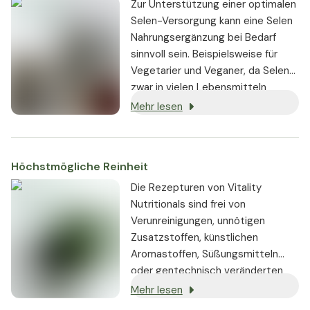
Zur Unterstützung einer optimalen
Selen-Versorgung kann eine Selen
Nahrungsergänzung bei Bedarf
sinnvoll sein. Beispielsweise für
Vegetarier und Veganer, da Selen
zwar in vielen Lebensmitteln
enthalten ist, in höherer
Mehr lesen
Konzentration insbesondere aber
in Lebensmitteln tierischen
Ursprungs.
Höchstmögliche Reinheit
Die Rezepturen von Vitality
Nutritionals sind frei von
Verunreinigungen, unnötigen
Zusatzstoffen, künstlichen
Aromastoffen, Süßungsmitteln
oder gentechnisch veränderten
Substanzen. Wo immer möglich,
Mehr lesen
werden vegane oder vegetarische