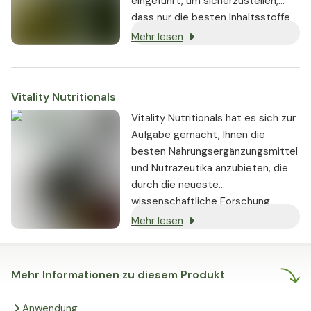
eingeführt, um sicherzustellen,
dass nur die besten Inhaltsstoffe
von seriösen Lieferanten bezogen
Mehr lesen
und in den Produkten verwendet
werden:
Vitality Nutritionals
Vitality Nutritionals hat es sich zur
Aufgabe gemacht, Ihnen die
besten Nahrungsergänzungsmittel
und Nutrazeutika anzubieten, die
durch die neueste
wissenschaftliche Forschung
gestützt werden und nachweislich
Mehr lesen
echte Ergebnisse liefern.
Mehr Informationen zu diesem Produkt
Anwendung