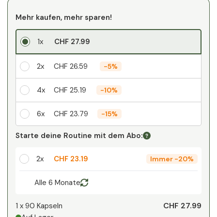
Mehr kaufen, mehr sparen!
1x
CHF 27.99
2x
CHF 26.59
-
5%
4x
CHF 25.19
-
10%
6x
CHF 23.79
-
15%
Ihr persönlicher Rabatt
Starte deine Routine mit dem Abo:
1
x
CHF 0.00
-
%
2x
CHF 23.19
Immer
-
20%
Alle 6 Monate
CHF 27.99
1 x
90 Kapseln