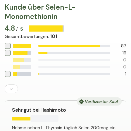
vor oxidativem Stress zu schützen, der das
Kunde über Selen-L-
Immunsystem schwächen kann. Ein gesunder
Monomethionin
Selenhaushalt kann also die allgemeine
Widerstandskraft des Körpers fördern.
4.8
5
/
101
Gesamtbewertungen
:
87
13
0
0
1
Verifizierter Kauf
Sehr gut bei Hashimoto
Nehme neben L-Thyroxin täglich Selen 200mcg ein