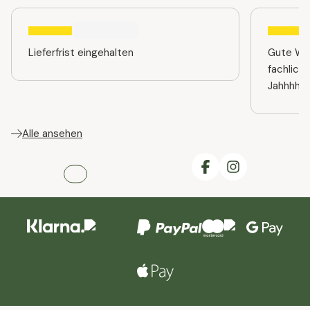
Lieferfrist eingehalten
Gute Web
fachlich
Jahhhhre
Alle ansehen