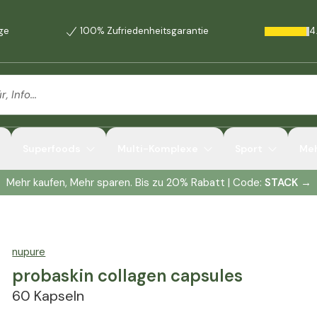
age
100% Zufriedenheitsgarantie
4
Superfoods
Multi-Komplexe
Sport
Me
Mehr kaufen, Mehr sparen. Bis zu 20% Rabatt | Code:
STACK
→
nupure
probaskin collagen capsules
60 Kapseln