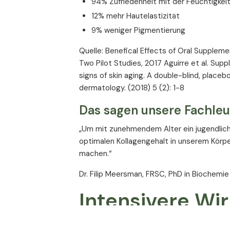
94% Zufriedenheit mit der Feuchtigke
12% mehr Hautelastizität
9% weniger Pigmentierung
Quelle: Benefical Effects of Oral Supplem
Two Pilot Studies, 2017 Aguirre et al. Su
signs of skin aging. A double-blind, placeb
dermatology. (2018) 5 (2): 1-8
Das sagen unsere Fachleu
„Um mit zunehmendem Alter ein jugendlic
optimalen Kollagengehalt in unserem Körpe
machen.“
Dr. Filip Meersman, FRSC, PhD in Biochemie
Intensivere Wi
Hautpflege