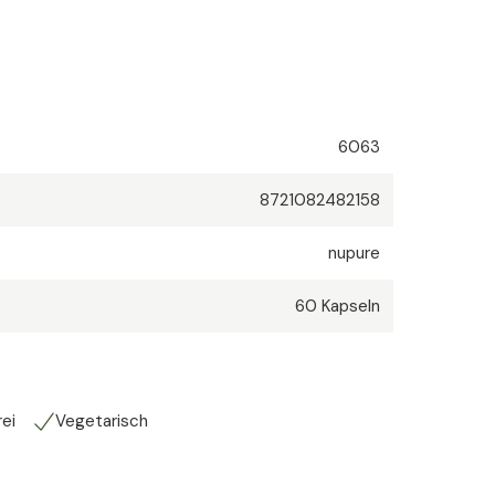
6063
8721082482158
nupure
60
Kapseln
rei
Vegetarisch