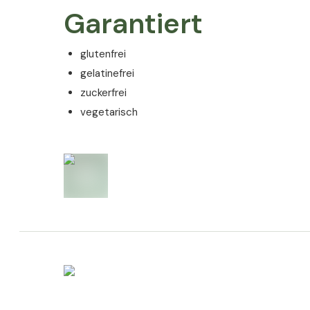
Akaziengummi; Astaxanthin; Traubenkernextrakt (Viti
Garantiert
L.); D-alpha-Tocopherylsäuresuccinat; Ubichinon; T
Magnesiumsalze der Speisefettsäuren; L-Selenomet
glutenfrei
Biotin; Retinylpalmitat; Mangancitrat; Riboflavin; Kup
gelatinefrei
Allergene
zuckerfrei
vegetarisch
Das Produkt enthält keine Allergene.