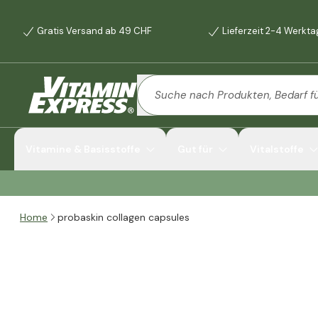
Gratis Versand ab 49 CHF
Lieferzeit 2-4 Werkt
Vitamine & Basisstoffe
Gut für
Vitalstoffe
Home
probaskin collagen capsules