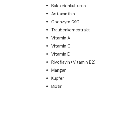
Bakterienkulturen
Astaxanthin
Coenzym Q10
Traubenkernextrakt
Vitamin A
Vitamin C
Vitamin E
Rivoflavin (Vitamin B2)
Mangan
Kupfer
Biotin
Nährwertangaben
Empfohlene Tagesdosis:
2 Kapseln
 plantarum
toff: