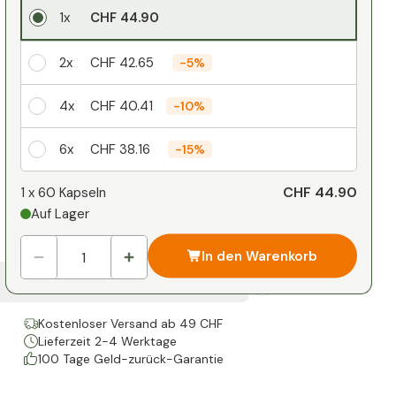
1x
CHF 44.90
2x
CHF 42.65
-
5%
4x
CHF 40.41
-
10%
6x
CHF 38.16
-
15%
Ihr persönlicher Rabatt
CHF 44.90
1 x
60 Kapseln
Auf Lager
1
x
CHF 0.00
-
%
In den Warenkorb
Kostenloser Versand ab 49 CHF
Lieferzeit 2-4 Werktage
100 Tage Geld-zurück-Garantie