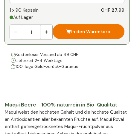
Ihr persönlicher Rabatt
CHF 27.99
1 x
90 Kapseln
Auf Lager
1
x
CHF 0.00
-
%
In den Warenkorb
Kostenloser Versand ab 49 CHF
Lieferzeit 2-4 Werktage
100 Tage Geld-zurück-Garantie
Maqui Beere - 100% naturrein in Bio-Qualität
Maqui weist den höchsten Gehalt und die höchste Qualität
an Antioxidantien aller bekannten Früchte auf. Maqui Royal
enthält gefriergetrocknetes Maqui-Fruchtpulver aus
kontrolliert biologischem Anbau in der praktischen