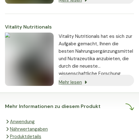
Mehr lesen
Vitality Nutritionals
Vitality Nutritionals hat es sich zur
Aufgabe gemacht, Ihnen die
besten Nahrungsergänzungsmittel
und Nutrazeutika anzubieten, die
durch die neueste
wissenschaftliche Forschung
gestützt werden und nachweislich
Mehr lesen
echte Ergebnisse liefern.
Mehr Informationen zu diesem Produkt
Anwendung
Nährwertangaben
Produktdetails