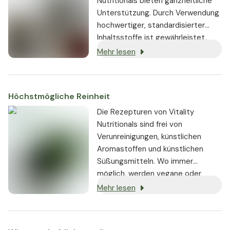
Nutritionals bieten ganzheitliche
Unterstützung. Durch Verwendung
hochwertiger, standardisierter
Inhaltsstoffe ist gewährleistet,
dass sie stets in gleichbleibender,
Mehr lesen
hoch bioaktiver Dosierung
enthalten sind.
Höchstmögliche Reinheit
Die Rezepturen von Vitality
Nutritionals sind frei von
Verunreinigungen, künstlichen
Aromastoffen und künstlichen
Süßungsmitteln. Wo immer
möglich, werden vegane oder
vegetarische Zutaten verwendet,
Mehr lesen
und jedes Produkt ist
gentechnikfrei.