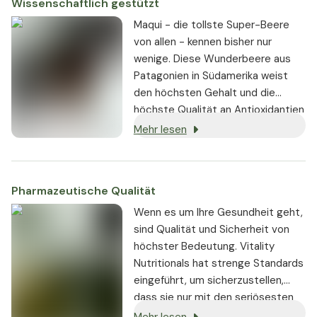
Wissenschaftlich gestützt
Maqui - die tollste Super-Beere
von allen - kennen bisher nur
wenige. Diese Wunderbeere aus
Patagonien in Südamerika weist
den höchsten Gehalt und die
höchste Qualität an Antioxidantien
aller bekannten Früchte auf und
Mehr lesen
und übertrifft mit seinem Gehalt an
Pflanzenwirkstoffen sogar Acai,
Goji, Amla, Heidelbeeren und Co.
Pharmazeutische Qualität
Wenn es um Ihre Gesundheit geht,
sind Qualität und Sicherheit von
höchster Bedeutung. Vitality
Nutritionals hat strenge Standards
eingeführt, um sicherzustellen,
dass sie nur mit den seriösesten
Lieferanten zusammenarbeiten.