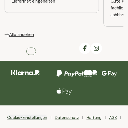
Lieferfrist eingehalten
Gute Web
fachlich
Jahhhhre
Alle ansehen
Cookie-Einstellungen
Datenschutz
Haftung
AGB