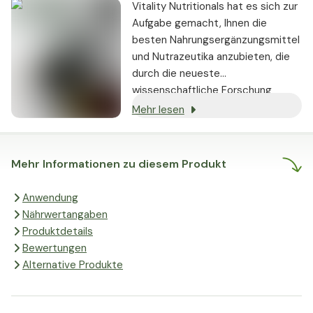
Vitality Nutritionals hat es sich zur
Aufgabe gemacht, Ihnen die
besten Nahrungsergänzungsmittel
und Nutrazeutika anzubieten, die
durch die neueste
wissenschaftliche Forschung
gestützt werden und nachweislich
Mehr lesen
echte Ergebnisse liefern.
Mehr Informationen zu diesem Produkt
Anwendung
Nährwertangaben
Produktdetails
Bewertungen
Alternative Produkte