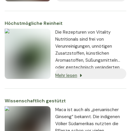
Verfügung, das eine deutlich
höhere Nährstoffkonzentration und
Wirkung aufweist als das
Höchstmögliche Reinheit
Ausgangsprodukt.
Die Rezepturen von Vitality
Nutritionals sind frei von
Verunreinigungen, unnötigen
Zusatzstoffen, künstlichen
Aromastoffen, Süßungsmitteln
oder gentechnisch veränderten
Substanzen. Wo immer möglich,
Mehr lesen
werden vegane oder vegetarische
Zutaten verwendet.
Wissenschaftlich gestützt
Maca ist auch als „peruanischer
Ginseng“ bekannt. Die indigenen
Völker Südamerikas nutzten die
Pflanze schon vor vielen