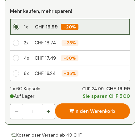
Mehr kaufen, mehr sparen!
1x
CHF 19.99
-
20%
2x
CHF 18.74
-
25%
4x
CHF 17.49
-
30%
6x
CHF 16.24
-
35%
Ihr persönlicher Rabatt
CHF 19.99
1 x
60 Kapseln
CHF 24.99
Auf Lager
Sie sparen CHF 5.00
1
x
CHF 0.00
-
%
In den Warenkorb
Kostenloser Versand ab 49 CHF