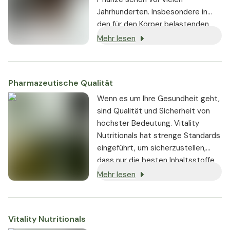
Jahrhunderten. Insbesondere in
den für den Körper belastenden
Höhenlagen der Anden dienten die
Mehr lesen
nährstoffreichen, knollenartigen
Wurzeln der Maca-Pflanze als
Grundnahrungsmittel zur
Pharmazeutische Qualität
Steigerung von Energie und
Ausdauer.
Wenn es um Ihre Gesundheit geht,
sind Qualität und Sicherheit von
höchster Bedeutung. Vitality
Nutritionals hat strenge Standards
eingeführt, um sicherzustellen,
dass nur die besten Inhaltsstoffe
von seriösen Lieferanten bezogen
Mehr lesen
und in den Produkten verwendet
werden:
Vitality Nutritionals