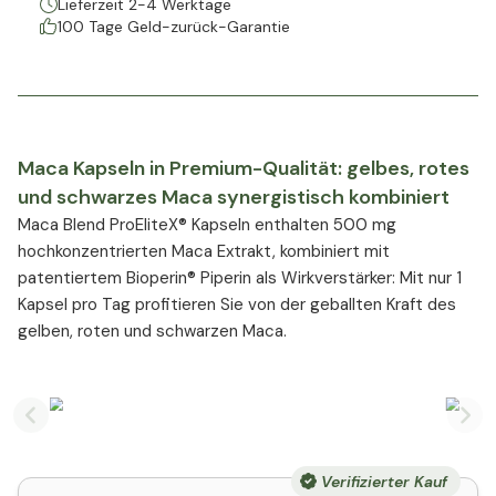
Lieferzeit 2-4 Werktage
100 Tage Geld-zurück-Garantie
Maca Kapseln in Premium-Qualität: gelbes, rotes
und schwarzes Maca synergistisch kombiniert
Maca Blend ProEliteX® Kapseln enthalten 500 mg
hochkonzentrierten Maca Extrakt, kombiniert mit
patentiertem Bioperin® Piperin als Wirkverstärker: Mit nur 1
Kapsel pro Tag profitieren Sie von der geballten Kraft des
gelben, roten und schwarzen Maca.
Previous slide
Nex
Verifizierter Kauf