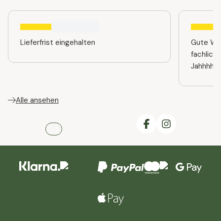
Lieferfrist eingehalten
Gute Web
fachlich
Jahhhhre
Alle ansehen