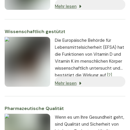
Substanzen. Wo immer möglich,
Mehr lesen
werden vegane oder vegetarische
Zutaten verwendet.
Wissenschaftlich gestützt
Die Europäische Behörde für
Lebensmittelsicherheit (EFSA) hat
die Funktionen von Vitamin D und
Vitamin K im menschlichen Körper
wissenschaftlich untersucht und
bestätigt die Wirkung auf
[2]
Mehr lesen
Pharmazeutische Qualität
Wenn es um Ihre Gesundheit geht,
sind Qualität und Sicherheit von