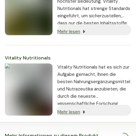
höchster Bedeutung. Vitality
Nutritionals hat strenge Standards
eingeführt, um sicherzustellen,
dass nur die besten Inhaltsstoffe
von seriösen Lieferanten bezogen
Mehr lesen
und in den Produkten verwendet
werden:
Vitality Nutritionals
Vitality Nutritionals hat es sich zur
Aufgabe gemacht, Ihnen die
besten Nahrungsergänzungsmittel
und Nutrazeutika anzubieten, die
durch die neueste
wissenschaftliche Forschung
gestützt werden und nachweislich
Mehr lesen
echte Ergebnisse liefern.
Mehr Informationen zu diesem Produkt