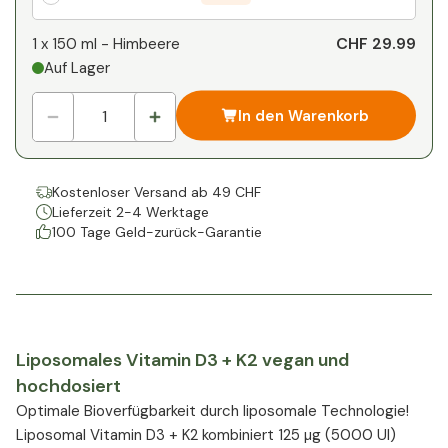
Ihr persönlicher Rabatt
CHF 29.99
1 x
150 ml - Himbeere
Auf Lager
1
x
CHF 0.00
-
%
In den Warenkorb
Kostenloser Versand ab 49 CHF
Lieferzeit 2-4 Werktage
100 Tage Geld-zurück-Garantie
Liposomales Vitamin D3 + K2 vegan und
hochdosiert
Optimale Bioverfügbarkeit durch liposomale Technologie!
Liposomal Vitamin D3 + K2 kombiniert 125 µg (5000 UI)