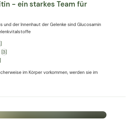
in - ein starkes Team für
s und der Innenhaut der Gelenke sind Glucosamin
lenkvitalstoffe
2]
e
[3]
]
icherweise im Körper vorkommen, werden sie im
e hergestellt. Eine Zufuhr von außen kann daher
gung zu gewährleisten und die Mobilität zu erhalten.
 und Gelenke
efel enthält und in den USA seit Jahren zur
rd. Dabei geht man davon aus, dass MSM