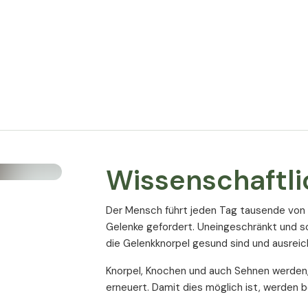
 L-
Empfohlene Tagesdosis:
3 Kapseln
(MSM);
elhülle);
Inhalt pro Tagesdosis
T geeignet.
Glucosamin
Chondroitinsulfat
Wissenschaftli
MSM
Vitamin C
Der Mensch führt jeden Tag tausende von 
Gelenke gefordert. Uneingeschränkt und s
Mangan
die Gelenkknorpel gesund sind und ausrei
* % des NRV (Nährstoffreferenzwertes)
Knorpel, Knochen und auch Sehnen werden, 
erneuert. Damit dies möglich ist, werden