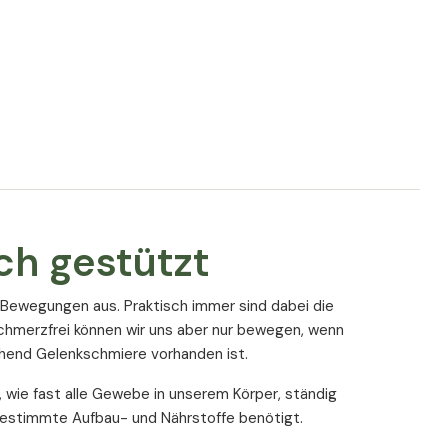
Inhalt (% NRV*) pro 3 Kapseln
450 mg
540 mg
ch gestützt
300 mg
300 mg (375%*)
Bewegungen aus. Praktisch immer sind dabei die
chmerzfrei können wir uns aber nur bewegen, wenn
2,4 mg (120%*)
chend Gelenkschmiere vorhanden ist.
 gemäß EU-Verordnung
wie fast alle Gewebe in unserem Körper, ständig
 bestimmte Aufbau- und Nährstoffe benötigt.