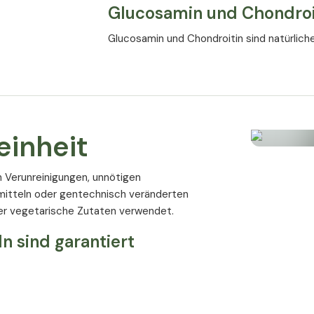
Glucosamin und Chondroi
Glucosamin und Chondroitin sind natürlich
Lebensalter nimmt die körpereigene Produkt
außen angewiesen.
MSM
In der Gelenkschmiere und in der Innensch
einheit
(MSM). Damit die Gelenke ihre Aufgaben bei
ausreichend mit Schwefel versorgt sein.
on Verunreinigungen, unnötigen
Optimiert mit Vitamin C
mitteln oder gentechnisch veränderten
r vegetarische Zutaten verwendet.
Vitamin C und Mangan können direkt und in
beeinflussen. Die Europäische Behörde für
n sind garantiert
von Vitamin C und Mangan im menschlichen
bestätigt.
[1]
Nährwertangaben