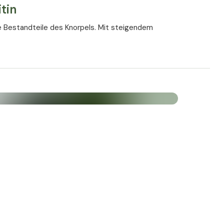
tin
e Bestandteile des Knorpels. Mit steigendem
ion aber ab. Deshalb sind wir auf die Zufuhr von
icht der Gelenkkapsel befindet sich Schwefel
 täglicher Belastung erfüllen können, müssen sie
 und Mangan
direkt Gelenke, Knochen und Knorpel positiv
 Lebensmittelsicherheit (EFSA) hat die Funktionen
 Körper wissenschaftlich untersucht und