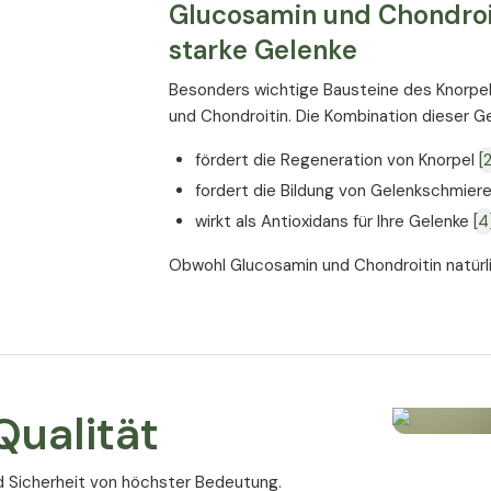
Glucosamin und Chondroit
starke Gelenke
Besonders wichtige Bausteine des Knorpel
und Chondroitin. Die Kombination dieser Ge
fördert die Regeneration von Knorpel
[
fordert die Bildung von Gelenkschmier
wirkt als Antioxidans für Ihre Gelenke
[4
Obwohl Glucosamin und Chondroitin natürl
Alter oft nicht mehr in ausreichender Meng
sinnvoll sein, um eine ausreichende Versor
[2]
[5]
MSM für Knochen, Bänder
ualität
MSM ist eine natürliche Substanz, die Schw
Stärkung des Bindegewebes eingesetzt wi
d Sicherheit von höchster Bedeutung.