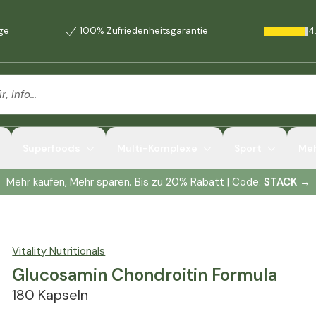
age
100% Zufriedenheitsgarantie
4
Superfoods
Multi-Komplexe
Sport
Me
Mehr kaufen, Mehr sparen. Bis zu 20% Rabatt | Code:
STACK
→
Vitality Nutritionals
Glucosamin Chondroitin Formula
180 Kapseln