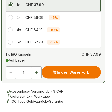
1x
CHF 37.99
2x
CHF 36.09
-
5%
4x
CHF 34.19
-
10%
6x
CHF 32.29
-
15%
Ihr persönlicher Rabatt
CHF 37.99
1 x
180 Kapseln
Auf Lager
1
x
CHF 0.00
-
%
In den Warenkorb
Kostenloser Versand ab 49 CHF
Lieferzeit 2-4 Werktage
100 Tage Geld-zurück-Garantie