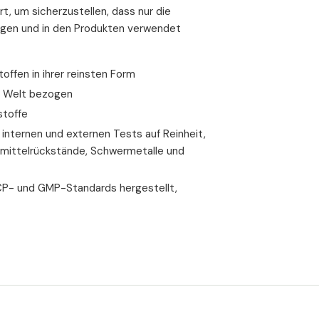
die Bildung von Knochenzellen stimulier
rt, um sicherzustellen, dass nur die
die Regeneration von Knorpel unterstü
ogen und in den Produkten verwendet
die Sehnen stärkt
entzündungshemmende und schmerzlin
ffen in ihrer reinsten Form
r Welt bezogen
Vitamin C und Mangan als
stoffe
Vitamin C und Mangan können direkt und in
internen und externen Tests auf Reinheit,
beeinflussen.
smittelrückstände, Schwermetalle und
Für den Erhalt einer gesunden Knochensubs
Knorpel bestehen zum größten Teil aus Kol
P- und GMP-Standards hergestellt,
Gelenknährstoff-Formel enthalten sein mu
Der größte Teil des Mangans im menschlic
gespeichert.
[9]
Untersuchungen haben ge
Rückenbeschwerden, Problemen mit den B
Manganspiegel haben.
[10]
Die Europäische Behörde für Lebensmittels