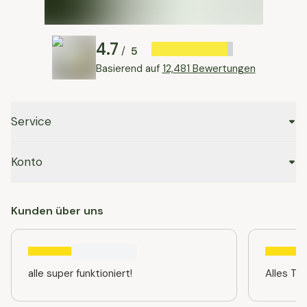
4.7
5
/
Basierend auf
12,481 Bewertungen
Service
Konto
Kunden über uns
alle super funktioniert!
Alles TO