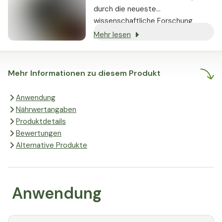
durch die neueste
wissenschaftliche Forschung
gestützt werden und nachweislich
Mehr lesen
echte Ergebnisse liefern.
Mehr Informationen zu diesem Produkt
Anwendung
Nährwertangaben
Produktdetails
Bewertungen
Alternative Produkte
Anwendung