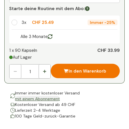
Ihr persönlicher Rabatt
Starte deine Routine mit dem Abo:
1
x
CHF 0.00
-
%
3x
CHF 25.49
Immer
-
25%
Alle 3 Monate
CHF 33.99
1 x
90 Kapseln
Auf Lager
In den Warenkorb
Immer immer kostenloser Versand
mit einem Abonnement
Kostenloser Versand ab 49 CHF
Lieferzeit 2-4 Werktage
100 Tage Geld-zurück-Garantie