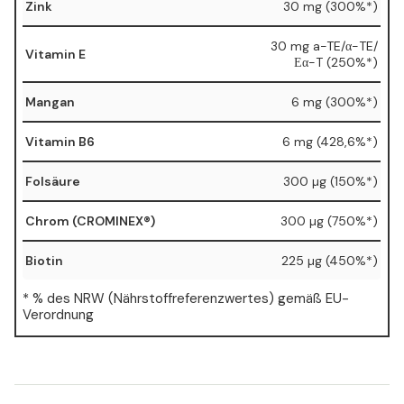
Zink
30 mg (300%*)
30 mg a-TE/α-TE/
Vitamin E
Εα-T (250%*)
Mangan
6 mg (300%*)
Vitamin B6
6 mg (428,6%*)
Folsäure
300 µg (150%*)
Chrom (CROMINEX®)
300 µg (750%*)
Biotin
225 µg (450%*)
* % des NRW (Nährstoffreferenzwertes) gemäß EU-
Verordnung