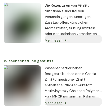
Die Rezepturen von Vitality
Nutritionals sind frei von
Verunreinigungen, unnötigen
Zusatzstoffen, künstlichen
Aromastoffen, Süßungsmitteln
oder gentechnisch veränderten
Substanzen. Wo immer möglich,
Mehr lesen
werden vegane oder vegetarische
Zutaten verwendet.
Wissenschaftlich gestützt
Wissenschaftler haben
festgestellt, dass der in Cassia-
Zimt (chinesischer Zimt)
enthaltene Pflanzenwirkstoff
Methylhydroxy Chalcone Polymer,
kurz MHCP genannt, im Rahmen
eines Diätplans den
Mehr lesen