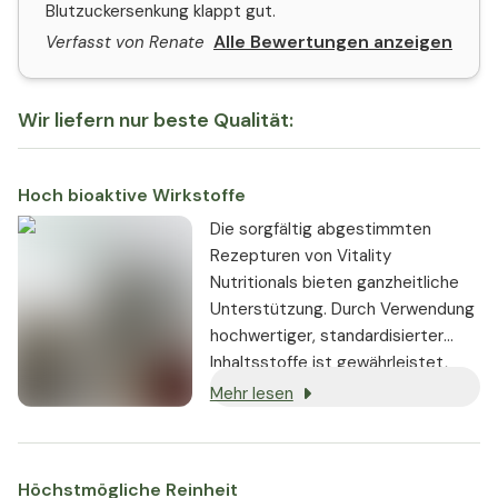
Blutzuckersenkung klappt gut.
Alle Bewertungen anzeigen
Verfasst von Renate
Wir liefern nur beste Qualität:
Hoch bioaktive Wirkstoffe
Die sorgfältig abgestimmten
Rezepturen von Vitality
Nutritionals bieten ganzheitliche
Unterstützung. Durch Verwendung
hochwertiger, standardisierter
Inhaltsstoffe ist gewährleistet,
dass sie stets in gleichbleibender,
Mehr lesen
hoch bioaktiver Dosierung
enthalten sind.
Höchstmögliche Reinheit