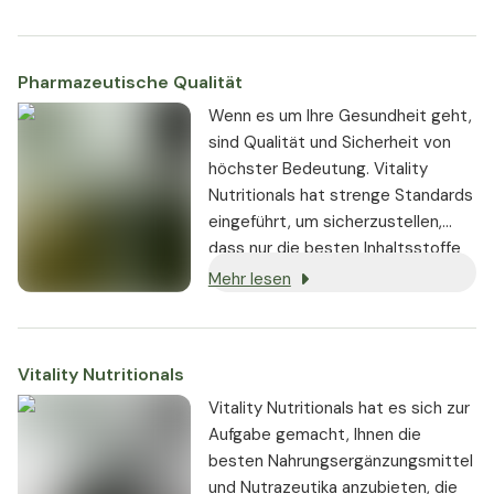
Zuckerstoffwechsel positiv
beeinflussen kann.
Pharmazeutische Qualität
Wenn es um Ihre Gesundheit geht,
sind Qualität und Sicherheit von
höchster Bedeutung. Vitality
Nutritionals hat strenge Standards
eingeführt, um sicherzustellen,
dass nur die besten Inhaltsstoffe
von seriösen Lieferanten bezogen
Mehr lesen
und in den Produkten verwendet
werden:
Vitality Nutritionals
Vitality Nutritionals hat es sich zur
Aufgabe gemacht, Ihnen die
besten Nahrungsergänzungsmittel
und Nutrazeutika anzubieten, die