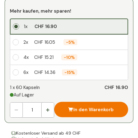
Mehr kaufen, mehr sparen!
1x
CHF 16.90
2x
CHF 16.05
-
5%
4x
CHF 15.21
-
10%
6x
CHF 14.36
-
15%
Ihr persönlicher Rabatt
CHF 16.90
1 x
60 Kapseln
Auf Lager
1
x
CHF 0.00
-
%
In den Warenkorb
Kostenloser Versand ab 49 CHF