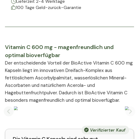
Lieferzeit 2-4 Werktage
100 Tage Geld-zurück-Garantie
Vitamin C 600 mg - magenfreundlich und
optimal bioverfügbar
Der entscheidende Vorteil der BioActive Vitamin C 600 mg
Kapseln liegt im innovativen Dreifach-Komplex aus
fettlöslichem Ascorbylpalmitat, wasserlöslichen Mineral-
Ascorbaten und natürlichem Acerola- und
Hagebuttenfruchtpulver. Dadurch ist BioActive Vitamin C
besonders magenfreundlich und optimal bioverfügbar.
Previous slide
Nex
Verifizierter Kauf
Die Vitamin C Kapseln sind sehr gut.