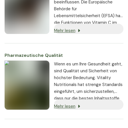
beeinflussen. Die Europäische
Behörde für
Lebensmittelsicherheit (EFSA) hat
die Funktionen von Vitamin C im
menschlichen Körper
Mehr lesen
wissenschaftlich untersucht und
bestätigt.
[1]
Pharmazeutische Qualität
Wenn es um Ihre Gesundheit geht,
sind Qualität und Sicherheit von
höchster Bedeutung. Vitality
Nutritionals hat strenge Standards
eingeführt, um sicherzustellen,
dass nur die besten Inhaltsstoffe
von seriösen Lieferanten bezogen
Mehr lesen
und in den Produkten verwendet
werden: