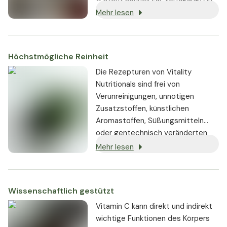
fettlösliches Ascorbylpalmitat
Mehr lesen
gebundenes Vitamin C kann im
Körper gespeichert werden.
Höchstmögliche Reinheit
Die Rezepturen von Vitality
Nutritionals sind frei von
Verunreinigungen, unnötigen
Zusatzstoffen, künstlichen
Aromastoffen, Süßungsmitteln
oder gentechnisch veränderten
Substanzen. Wo immer möglich,
Mehr lesen
werden vegane oder vegetarische
Zutaten verwendet.
Wissenschaftlich gestützt
Vitamin C kann direkt und indirekt
wichtige Funktionen des Körpers