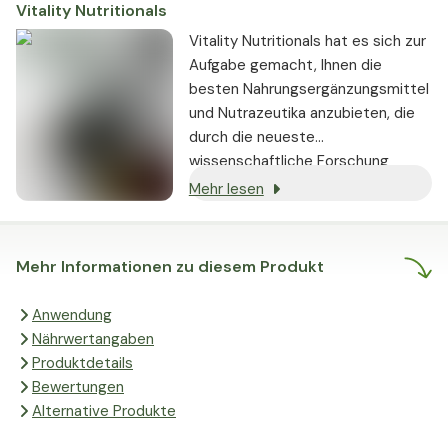
Vitality Nutritionals
Vitality Nutritionals hat es sich zur
Aufgabe gemacht, Ihnen die
besten Nahrungsergänzungsmittel
und Nutrazeutika anzubieten, die
durch die neueste
wissenschaftliche Forschung
gestützt werden und nachweislich
Mehr lesen
echte Ergebnisse liefern.
Mehr Informationen zu diesem Produkt
Anwendung
Nährwertangaben
Produktdetails
Bewertungen
Alternative Produkte