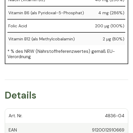
Vitamin B6 (als Pyridoxal-5-Phosphat)
4 mg (286%)
Folic Acid
200 µg (100%)
Vitamin B12 (als Methylcobalamin)
2 µg (80%)
* % des NRW (Nährstoffreferenzwertes) gemäß EU-
Verordnung
Details
Art. Nr.
4836-04
EAN
9120012910669