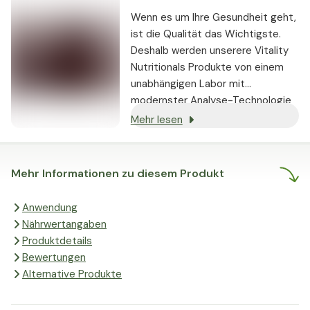
Wenn es um Ihre Gesundheit geht,
ist die Qualität das Wichtigste.
Deshalb werden unserere Vitality
Nutritionals Produkte von einem
unabhängigen Labor mit
modernster Analyse-Technologie
auf ihren Wirkstoffgehalt und ihre
Mehr lesen
Reinheit geprüft. So haben Sie die
Garantie, dass die auf der Etikette
angegebenen Werte stimmen.
Mehr Informationen zu diesem Produkt
Anwendung
Nährwertangaben
Produktdetails
Bewertungen
Alternative Produkte