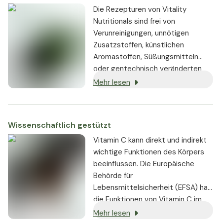
Die Rezepturen von Vitality
Nutritionals sind frei von
Verunreinigungen, unnötigen
Zusatzstoffen, künstlichen
Aromastoffen, Süßungsmitteln
oder gentechnisch veränderten
Substanzen. Wo immer möglich,
Mehr lesen
werden vegane oder vegetarische
Zutaten verwendet.
Wissenschaftlich gestützt
Vitamin C kann direkt und indirekt
wichtige Funktionen des Körpers
beeinflussen. Die Europäische
Behörde für
Lebensmittelsicherheit (EFSA) hat
die Funktionen von Vitamin C im
menschlichen Körper
Mehr lesen