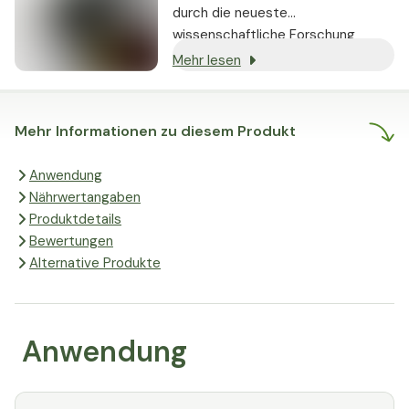
durch die neueste
wissenschaftliche Forschung
gestützt werden und nachweislich
Mehr lesen
echte Ergebnisse liefern.
Mehr Informationen zu diesem Produkt
Anwendung
Nährwertangaben
Produktdetails
Bewertungen
Alternative Produkte
Anwendung