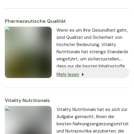
wissenschaftlich untersucht und
bestätigt.
[1]
Pharmazeutische Qualität
Wenn es um Ihre Gesundheit geht,
sind Qualität und Sicherheit von
höchster Bedeutung. Vitality
Nutritionals hat strenge Standards
eingeführt, um sicherzustellen,
dass nur die besten Inhaltsstoffe
von seriösen Lieferanten bezogen
Mehr lesen
und in den Produkten verwendet
werden:
Vitality Nutritionals
Vitality Nutritionals hat es sich zur
Aufgabe gemacht, Ihnen die
besten Nahrungsergänzungsmittel
und Nutrazeutika anzubieten, die