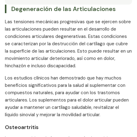
Solución para el Dolor Articular #4 – Ácido
Degeneración de las Articulaciones
Hialurónico
Solución para el Dolor Articular #5 –
Las tensiones mecánicas progresivas que se ejercen sobre
Metilsulfonilmetano
las articulaciones pueden resultar en el desarrollo de
Solución para el Dolor Articular #6 – Extracto de
condiciones articulares degenerativas. Estas condiciones
Boswellia
se caracterizan por la destrucción del cartílago que cubre
Solución para el Dolor Articular #7 – Extracto de
la superficie de las articulaciones. Esto puede resultar en un
OPC
movimiento articular deteriorado, así como en dolor,
¿Quién debería usar suplementos para el dolor
hinchazón e incluso discapacidad.
articular?
Los estudios clínicos han demostrado que hay muchos
Efectos secundarios y riesgos de los
beneficios significativos para la salud al suplementar con
suplementos para el dolor articular
compuestos naturales, para ayudar con los trastornos
Interacciones de Suplementos para el Dolor
articulares. Los suplementos para el dolor articular pueden
Articular
ayudar a mantener un cartílago saludable, revitalizar el
Combinaciones de Suplementos para el Dolor
líquido sinovial y mejorar la movilidad articular.
Articular
Osteoartritis
¿Por qué tomar suplementos para el dolor
articular?