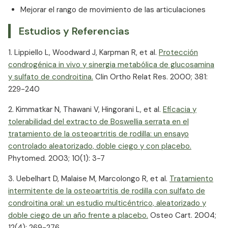
Mejorar el rango de movimiento de las articulaciones
Estudios y Referencias
1. Lippiello L, Woodward J, Karpman R, et al.
Protección
condrogénica in vivo y sinergia metabólica de glucosamina
y sulfato de condroitina.
​ Clin Ortho Relat Res. 2000; 381:
229-240
2. Kimmatkar N, Thawani V, Hingorani L, et al.
Eficacia y
tolerabilidad del extracto de Boswellia serrata en el
tratamiento de la osteoartritis de rodilla: un ensayo
controlado aleatorizado, doble ciego y con placebo.
Phytomed. 2003; 10(1): 3-7
3. Uebelhart D, Malaise M, Marcolongo R, et al.
Tratamiento
intermitente de la osteoartritis de rodilla con sulfato de
condroitina oral: un estudio multicéntrico, aleatorizado y
doble ciego de un año frente a placebo.
​ Osteo Cart. 2004;
12(4): 269-276