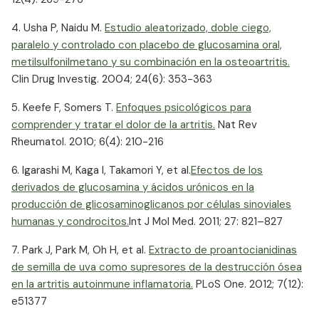
4. Usha P, Naidu M.
Estudio aleatorizado, doble ciego,
paralelo y controlado con placebo de glucosamina oral,
metilsulfonilmetano y su combinación en la osteoartritis.
Clin Drug Investig. 2004; 24(6): 353-363
5. Keefe F, Somers T.
Enfoques psicológicos para
comprender y tratar el dolor de la artritis.
​ Nat Rev
Rheumatol. 2010; 6(4): 210-216
6. Igarashi M, Kaga I, Takamori Y, et al.
Efectos de los
derivados de glucosamina y ácidos urónicos en la
producción de glicosaminoglicanos por células sinoviales
humanas y condrocitos.
Int J Mol Med. 2011; 27: 821–827
7. Park J, Park M, Oh H, et al.
Extracto de proantocianidinas
de semilla de uva como supresores de la destrucción ósea
en la artritis autoinmune inflamatoria.
​ PLoS One. 2012; 7(12):
e51377