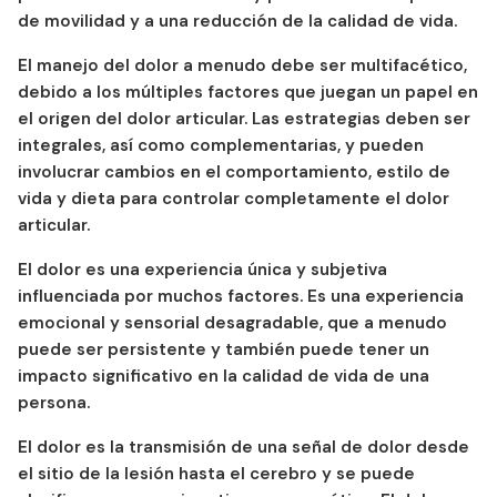
Efectos secundarios y riesgos de los suplementos para
de movilidad y a una reducción de la calidad de vida.
el dolor articular
El manejo del dolor a menudo debe ser multifacético,
Interacciones de Suplementos para el Dolor Articular
debido a los múltiples factores que juegan un papel en
Combinaciones de Suplementos para el Dolor Articular
el origen del dolor articular. Las estrategias deben ser
¿Por qué tomar suplementos para el dolor articular?
integrales, así como complementarias, y pueden
Estudios y Referencias
involucrar cambios en el comportamiento, estilo de
vida y dieta para controlar completamente el dolor
articular.
El dolor es una experiencia única y subjetiva
influenciada por muchos factores. Es una experiencia
emocional y sensorial desagradable, que a menudo
puede ser persistente y también puede tener un
impacto significativo en la calidad de vida de una
persona.
El dolor es la transmisión de una señal de dolor desde
el sitio de la lesión hasta el cerebro y se puede