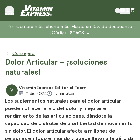
Degeneración de las Articulaciones
menú
Cuidado Conjunto Conservador
⭐️⭐️ Compra más, ahorra más. Hasta un 15% de descuento
Suplementos para el Dolor Articular Beneficios para la
| Código:
STACK
→
Salud
Solución para el Dolor Articular #1 – Glucosamina
Solución para el Dolor Articular #2 – Sulfato de
Consejero
Condroitina
Dolor Articular – ¡soluciones
Solución para el Dolor Articular #3 – Colágeno
naturales!
Solución para el Dolor Articular #4 – Ácido Hialurónico
Solución para el Dolor Articular #5 –
VitaminExpress Editorial Team
V
Metilsulfonilmetano
13 minutos
11 dic 2024
Los suplementos naturales para el dolor articular
Solución para el Dolor Articular #6 – Extracto de
pueden ofrecer alivio del dolor y mejorar el
Boswellia
rendimiento de las articulaciones, dándote la
Solución para el Dolor Articular #7 – Extracto de OPC
capacidad de disfrutar de una libertad de movimiento
¿Quién debería usar suplementos para el dolor
sin dolor. El dolor articular afecta a millones de
articular?
personas en todo el mundo y puede llevar a la pérdida