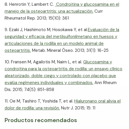
8. Henrotin Y, Lambert C.
​ Condroitina y glucosamina en el
manejo de la osteoartritis: una actualización.
​ Curr
Rheumatol Rep. 2013; 15(10): 361
9. Ezaki J, Hashimoto M, Hosokawa Y, et al.
Evaluación de la
seguridad y eficacia del metilsulfonilmetano en huesos y
articulaciones de la rodilla en un modelo animal de
osteoartritis.
​ Metab. Mineral Óseo. 2013; 31(1): 16-25
10. Fransen M, Agailotis M, Nairn L, et al.
Glucosamina y
condroitina para la osteoartritis de rodilla: un ensayo clínico
aleatorizado, doble ciego y controlado con placebo que
evalúa regímenes individuales y combinados.
​ Ann Rheum
Dis. 2015; 74(5): 851-858
11. Oe M, Tashiro T, Yoshida T, et al.
Hialuronano oral alivia el
dolor de rodilla: una revisión.
​ Nutr J. 2015; 15: 11
Productos recomendados