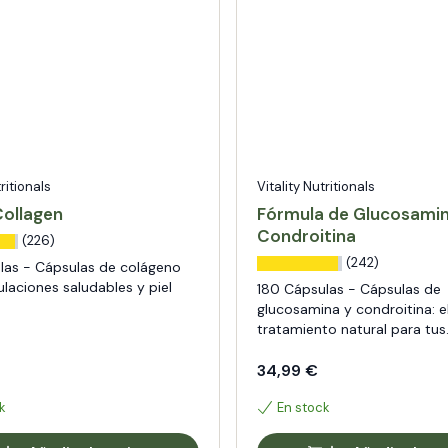
tritionals
Vitality Nutritionals
Collagen
Fórmula de Glucosamin
Condroitina
(226)
(242)
las - Cápsulas de colágeno
ulaciones saludables y piel
180 Cápsulas - Cápsulas de
glucosamina y condroitina: e
tratamiento natural para tus
articulaciones
34,99 €
k
En stock