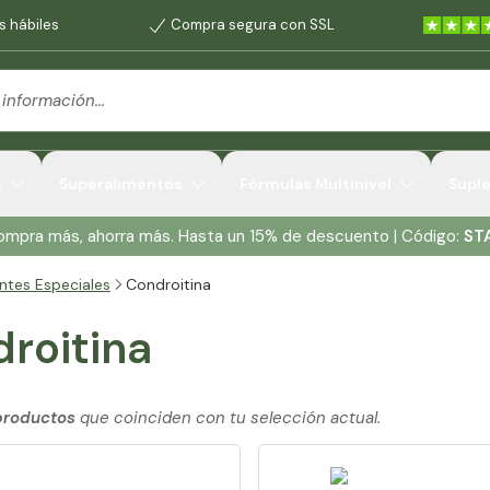
s hábiles
Compra segura con SSL
s
Superalimentos
Fórmulas Multinivel
Supl
Compra más, ahorra más. Hasta un 15% de descuento | Código:
ST
entes Especiales
Condroitina
roitina
productos
que coinciden con tu selección actual.