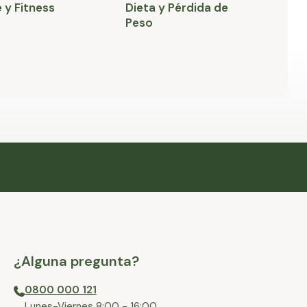
 y Fitness
Dieta y Pérdida de
H
Peso
¿Alguna pregunta?
0800 000 121
⁠Lunes-Viernes 8:00 - 16:00