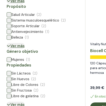
Ver más
Propósito
Salud Articular
(2)
Sistema musculoesquelético
(2)
Soporte Articular
(2)
Antienvejecimiento
(1)
Belleza
(1)
Vitality Nu
Ver más
Biocell 
Género objetivo
Mujeres
(1)
120 Cápsu
Propiedades
para artic
hermosa
Sin Lácteos
(2)
Sin Huevos
(2)
Libre de Colores
(2)
39,99 €
Sin Fructosa
(2)
Libre de gelatina
(2)
En stoc
Ver más