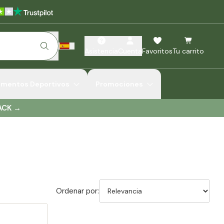
Asistencia
Cuenta
Favoritos
Tu carrito
ementos Deportivos
Promociones
ACK
→
Ordenar por: