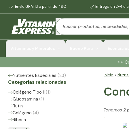
Envío GRATIS a partir de 49€
Entrega en 2-4 día
Vitaminas y Minerales
Bueno Para
Esenciale
⭐️⭐️ 
Inicio
Nutri
Nutrientes Especiales
(
23
)
Categorías relacionadas
Cond
Colágeno Tipo II
(
1
)
Glucosamina
(
1
)
Rutin
Tenemos
2 
Colágeno
(
4
)
Ribosa