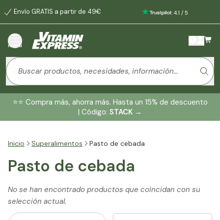
Envío GRATIS a partir de 49€
:
4.1
/
5
menú
⭐️⭐️ Compra más, ahorra más. Hasta un 15% de descuento
| Código:
STACK
→
Inicio
Superalimentos
Pasto de cebada
Pasto de cebada
No se han encontrado productos que coincidan con su
selección actual.