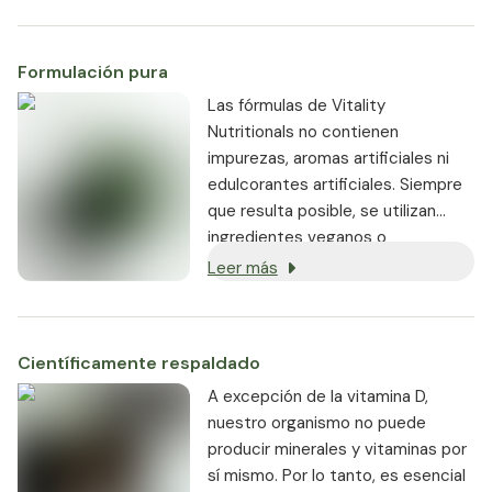
Formulación pura
Las fórmulas de Vitality
Nutritionals no contienen
impurezas, aromas artificiales ni
edulcorantes artificiales. Siempre
que resulta posible, se utilizan
ingredientes veganos o
vegetarianos, y todos los
Leer más
productos están libres de
transgénicos.
Científicamente respaldado
A excepción de la vitamina D,
nuestro organismo no puede
producir minerales y vitaminas por
sí mismo. Por lo tanto, es esencial