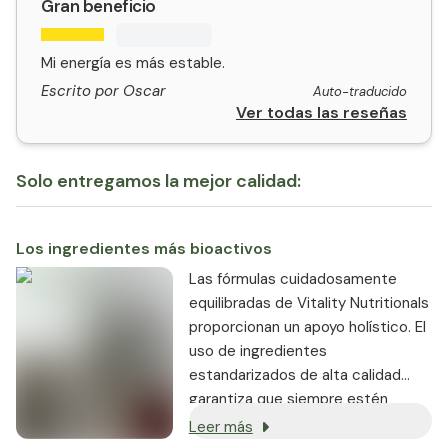
Gran beneficio
Mi energía es más estable.
Escrito por Oscar
Auto-traducido
Ver todas las reseñas
Solo entregamos la mejor calidad:
Los ingredientes más bioactivos
Las fórmulas cuidadosamente
equilibradas de Vitality Nutritionals
proporcionan un apoyo holístico. El
uso de ingredientes
estandarizados de alta calidad
garantiza que siempre estén
contenidos en una dosis
Leer más
constante y altamente bioactiva.