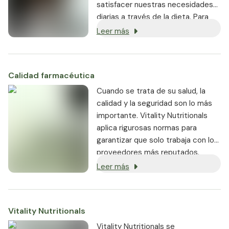
satisfacer nuestras necesidades
diarias a través de la dieta. Para
garantizar un suministro óptimo,
Leer más
los complementos alimenticios
pueden ser útiles cuando es
necesario.
Calidad farmacéutica
⁠Cuando se trata de su salud, la
calidad y la seguridad son lo más
importante. Vitality Nutritionals
aplica rigurosas normas para
garantizar que solo trabaja con los
proveedores más reputados.
Leer más
Vitality Nutritionals
Vitality Nutritionals se