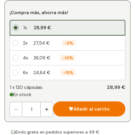
¡Compra más, ahorra más!
1x
28,99 €
2x
27,54 €
-
5%
4x
26,09 €
-
10%
6x
24,64 €
-
15%
Su descuento personal
28,99 €
1 x
120 cápsulas
En stock
1
x
0,00 €
-
%
Añadir al carrito
Envío gratis en pedidos superiores a 49 €