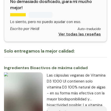
No demasiado dosificado, ¡para mí mucho
mejor!
Lo siento, pero no puedo ayudar con eso.
Escrito por Heidi
Auto-traducido
Ver todas las reseñas
Solo entregamos la mejor calidad:
Ingredientes Bioactivos de máxima calidad
Las cápsulas veganas de Vitamina
D3 1000 UI contienen solo
vitamina D3 100% natural de algas
- en su forma más efectiva con la
mayor biodisponibilidad y
bioactividad posible: La vitamina
D3 natural es absorbida de manera