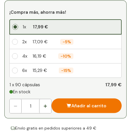
¡Compra más, ahorra más!
1x
17,99 €
2x
17,09 €
-
5%
4x
16,19 €
-
10%
6x
15,29 €
-
15%
Su descuento personal
17,99 €
1 x
90 cápsulas
En stock
1
x
0,00 €
-
%
Añadir al carrito
Envío gratis en pedidos superiores a 49 €