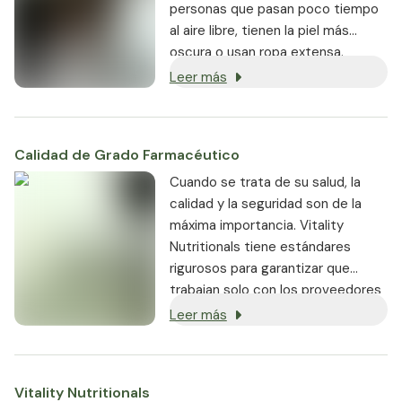
personas que pasan poco tiempo
al aire libre, tienen la piel más
oscura o usan ropa extensa.
Muchos expertos en salud a
Leer más
menudo recomiendan
suplementos de vitamina D para
estos grupos.
Calidad de Grado Farmacéutico
Cuando se trata de su salud, la
calidad y la seguridad son de la
máxima importancia. Vitality
Nutritionals tiene estándares
rigurosos para garantizar que
trabajan solo con los proveedores
más reputables.
Leer más
Vitality Nutritionals