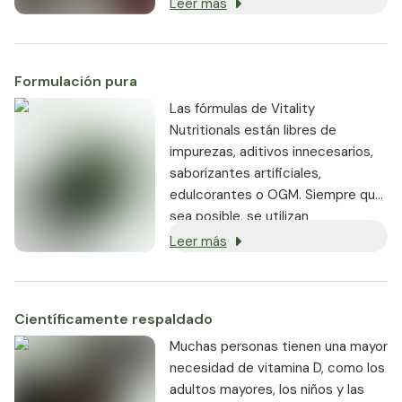
Leer más
óptima por el cuerpo, alcanza
rápidamente una alta
concentración en la sangre y es
Formulación pura
activa en el cuerpo durante mucho
tiempo.
Las fórmulas de Vitality
Nutritionals están libres de
impurezas, aditivos innecesarios,
saborizantes artificiales,
edulcorantes o OGM. Siempre que
sea posible, se utilizan
ingredientes veganos o
Leer más
vegetarianos.
Científicamente respaldado
Muchas personas tienen una mayor
necesidad de vitamina D, como los
adultos mayores, los niños y las