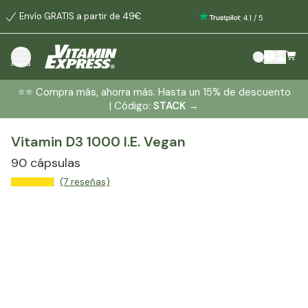
Envío GRATIS a partir de 49€
:
4.1
/
5
menú
⭐️⭐️ Compra más, ahorra más. Hasta un 15% de descuento
| Código:
STACK
→
Vitamin D3 1000 I.E. Vegan
90 cápsulas
(7 reseñas)