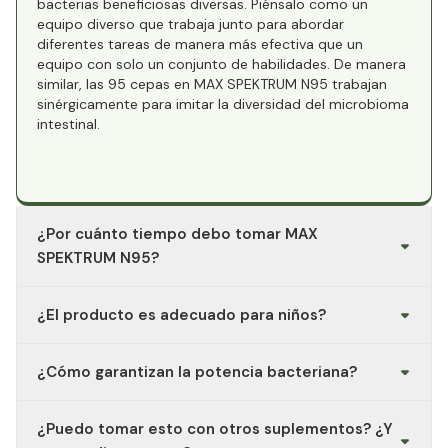
bacterias beneficiosas diversas. Piénsalo como un
equipo diverso que trabaja junto para abordar
diferentes tareas de manera más efectiva que un
equipo con solo un conjunto de habilidades. De manera
similar, las 95 cepas en MAX SPEKTRUM N95 trabajan
sinérgicamente para imitar la diversidad del microbioma
intestinal.​
¿Por cuánto tiempo debo tomar MAX
SPEKTRUM N95?
MAX SPEKTRUM N95 puede tomarse continuamente sin
¿El producto es adecuado para niños?
ningún problema.​
No. MAX SPEKTRUM N95 es adecuado para personas de
¿Cómo garantizan la potencia bacteriana?
18 años en adelante.​
Para garantizar que las bacterias tengan una alta tasa
¿Puedo tomar esto con otros suplementos? ¿Y
de supervivencia, deben conservarse y almacenarse