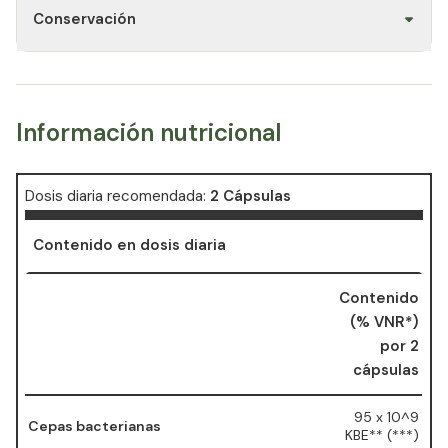
Conservación
Información nutricional
Dosis diaria recomendada:
2 Cápsulas
Contenido en dosis diaria
Contenido
(% VNR*)
por 2
cápsulas
95 x 10^9
Cepas bacterianas
KBE** (***)