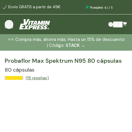
Envío GRATIS a partir de 49€
:
4.1
/
5
menú
⭐️⭐️ Compra más, ahorra más. Hasta un 15% de descuento
| Código:
STACK
→
Probaflor Max Spektrum N95 80 cápsulas
80 cápsulas
(19 reseñas)