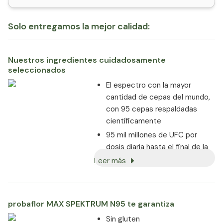
Solo entregamos la mejor calidad:
Nuestros ingredientes cuidadosamente
seleccionados
El espectro con la mayor
cantidad de cepas del mundo,
con 95 cepas respaldadas
científicamente
95 mil millones de UFC por
dosis diaria hasta el final de la
vida útil
Leer más
Alta viabilidad de las cepas
gracias a las cápsulas
gastroresistentes
probaflor MAX SPEKTRUM N95 te garantiza
Fuerte adhesión a la mucosa
Sin gluten
intestinal