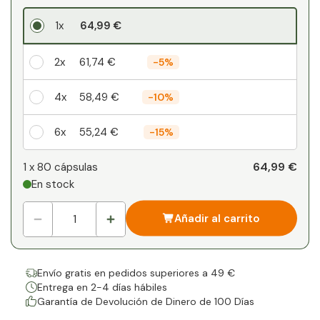
1x
64,99 €
2x
61,74 €
-
5%
4x
58,49 €
-
10%
6x
55,24 €
-
15%
Su descuento personal
64,99 €
1 x
80 cápsulas
En stock
1
x
0,00 €
-
%
Añadir al carrito
Envío gratis en pedidos superiores a 49 €
Entrega en 2-4 días hábiles
Garantía de Devolución de Dinero de 100 Días