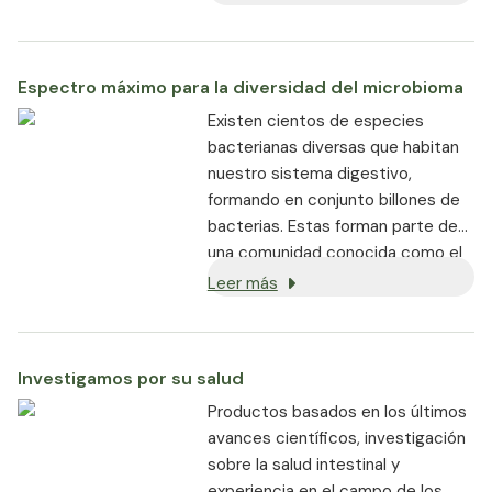
de 95 mil millones de UFC por
dosis diaria hasta el final de la
vida útil
Espectro máximo para la diversidad del microbioma
Con achicoria y vitamina B2
Existen cientos de especies
para apoyar la digestión y
bacterianas diversas que habitan
mantener una membrana
nuestro sistema digestivo,
mucosa intestinal saludable
formando en conjunto billones de
Las cápsulas
bacterias. Estas forman parte de
gastroresistentes aseguran la
una comunidad conocida como el
máxima supervivencia y
"microbioma intestinal", donde
Leer más
eficacia
desempeñan un papel fundamental
en el apoyo a la salud digestiva, el
bienestar general, la inmunidad y
Investigamos por su salud
más.​
Productos basados en los últimos
avances científicos, investigación
sobre la salud intestinal y
experiencia en el campo de los