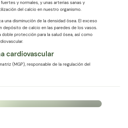
 fuertes y normales, y unas arterias sanas y
ilización del calcio en nuestro organismo.
ca una disminución de la densidad ósea. El exceso
un depósito de calcio en las paredes de los vasos.
na doble protección para la salud ósea, así como
diovascular.
ma cardiovascular
 matriz (MGP), responsable de la regulación del
 el factor inhibidor más eficaz contra la
a la vitamina K2.
rovocar depósitos de calcio en las paredes de los
rial sano suele contener niveles de K2
rterias calcificadas.
esos sanos
na K2 es tan importante para la formación y el