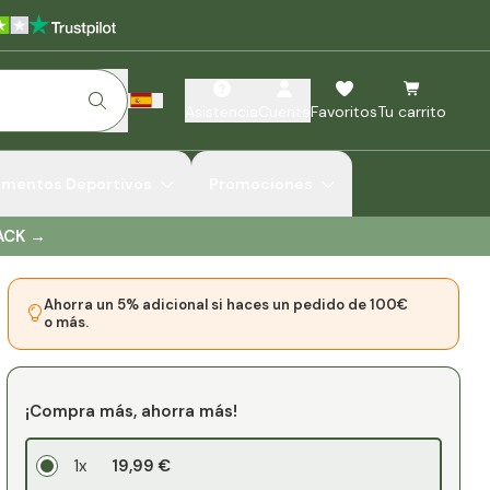
Asistencia
Cuenta
Favoritos
Tu carrito
ementos Deportivos
Promociones
ACK
→
Ahorra un 5% adicional si haces un pedido de 100€
o más.
¡Compra más, ahorra más!
1x
19,99 €