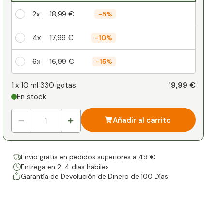
2x
18,99 €
-
5%
4x
17,99 €
-
10%
6x
16,99 €
-
15%
Su descuento personal
19,99 €
1 x
10 ml 330 gotas
En stock
1
x
0,00 €
-
%
Añadir al carrito
Envío gratis en pedidos superiores a 49 €
Entrega en 2-4 días hábiles
Garantía de Devolución de Dinero de 100 Días