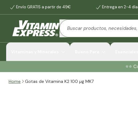
Envío GRATIS a partir de 49€
Entrega en 2-4 día
Vitaminas y Minerales
Bueno Para
Esenciale
⭐️⭐️ 
Home
Gotas de Vitamina K2 100 µg MK7