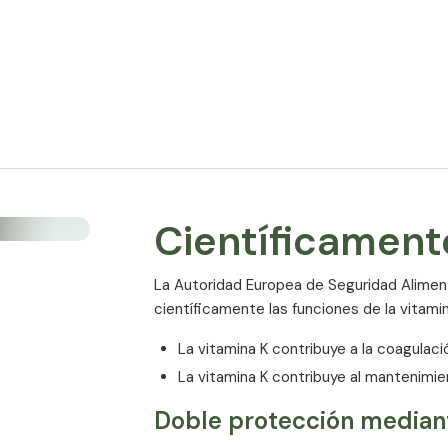
roducción,
actosa, soja
Ingrediente
rustáceos,
contienen
Vitamina K
en. No se
* % del VRN (Valor de Referencia de Nutri
Científicament
La Autoridad Europea de Seguridad Alimen
científicamente las funciones de la vitam
La vitamina K contribuye a la coagulaci
La vitamina K contribuye al mantenimi
Doble protección mediante