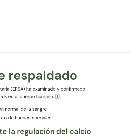
Cantidad (% VRN*) por 1 gota / 2 gotas
100 µg (134%*) / 200 µg (268%*)
entes) según la regulación de la UE
e respaldado
taria (EFSA) ha examinado y confirmado
ina K en el cuerpo humano:
[1]
ón normal de la sangre
ento de huesos normales
 la regulación del calcio