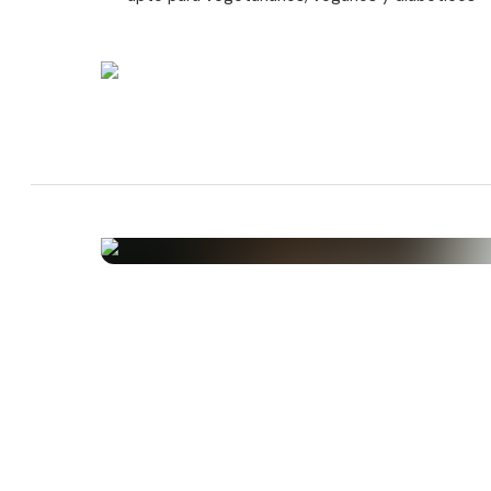
Información del fabricante: En nuestras líneas de p
procesamos leche y productos lácteos, incluida la l
y productos de soja, crustáceos y productos de c
pescado y productos de pescado, y cereales que 
gluten y productos de cereales que contienen glut
puede descartar la contaminación cruzada.
Alérgenos
Este producto no contiene alérgenos.