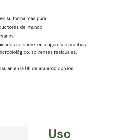
mantenimiento de unos huesos fuertes y no
vitamina D3 favorece la formación de osteo
 en su forma más pura
osteocalcina, responsable de almacenar el
oductores del mundo
La insuficiencia de vitamina K2 puede prov
esarios
cuando la ingesta de calcio y vitamina D3
minados se someten a rigurosas pruebas
microbiológico, solventes residuales,
En lugar de en los huesos, el calcio se dep
blandos de todo el cuerpo. Este fenómen
mayores sufren de arterias calcificadas y,
sulan en la UE de acuerdo con los
calcio.
La dosis óptima de vitam
El profesor Vermeer, de la Universidad de
de 50 años tomen vitamina K2 en una dosis
µg está especialmente recomendada para
las proteínas Gla de la matriz (MGP) del o
Uso
Para las personas sanas menores de 50 año