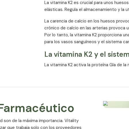
La vitamina K2 es crucial para unos huesos
elásticas. Regula el almacenamiento y la ut
La carencia de calcio en los huesos provo
crónico de calcio en las arterias provoca 
Por lo tanto, la vitamina K2 proporciona u
para los vasos sanguíneos y el sistema car
La vitamina K2 y el siste
La vitamina K2 activa la proteína Gla de la
calcio en las paredes arteriales. La MGP es
calcificación vascular y solo puede activarl
Por tanto, la falta de vitamina K2 puede p
vasos sanguíneos. De hecho, el tejido arte
 Farmacéutico
significativamente superiores a los de las a
Vitamina K2 para unos hu
ad son de la máxima importancia. Vitality
Los estudios han demostrado que la vitami
izar que trabaja solo con los proveedores