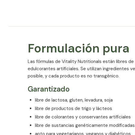
Formulación pura
Las fórmulas de Vitality Nutritionals están libres de
edulcorantes artificiales. Se utilizan ingredientes
posible, y cada producto es no transgénico.
Garantizado
libre de lactosa, gluten, levadura, soja
Ingredientes
libre de productos de trigo y lácteos
Triglicéridos de Cadena Media (de Coco y Colza), 
libre de colorantes y conservantes artificiales
(Vitamina K2 todo-trans MK7 K2VITAL®) / Apto par
libre de sustancias genéticamente modificadas
Vegetarianos y Veganos.
apto para vegetarianos, veganos y diabéticos