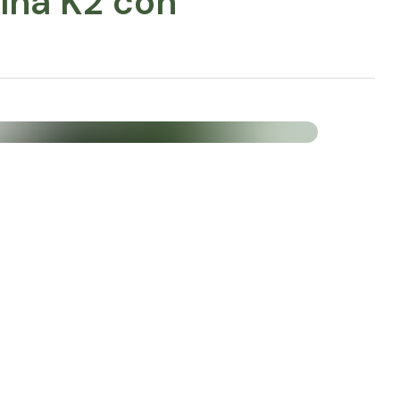
ina K2 con
de un prestigioso fabricante europeo.
de calidad superior.
rantiza la transparencia y el control de toda la
prima hasta el producto final, así como el
 más estrictas.
 veganos y se garantiza que no contiene
 gluten, productos lácteos ni soja.