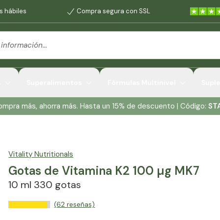
s hábiles
Compra segura con SSL
s
Superalimentos
Fórmulas Multinivel
Supl
Compra más, ahorra más. Hasta un 15% de descuento | Código:
ST
Vitality Nutritionals
Gotas de Vitamina K2 100 µg MK7
10 ml 330 gotas
(62 reseñas)