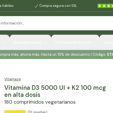
s hábiles
Compra segura con SSL
s
Superalimentos
Fórmulas Multinivel
Supl
Compra más, ahorra más. Hasta un 15% de descuento | Código:
ST
Vitamaze
Vitamina D3 5000 UI + K2 100 mcg
en alta dosis
180 comprimidos vegetarianos
(13 reseñas)