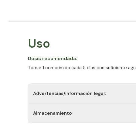
Vitamina D:
Contribuye al mantenimiento de los huesos en 
Contribuye al mantenimiento de la función musc
Uso
Contribuye al mantenimiento de los dientes en 
Contribuye al funcionamiento normal del sistema
Tiene una función en la división celular.
Dosis recomendada:
Contribuye a la absorción/utilización normal de c
Tomar 1 comprimido cada 5 días con suficiente agu
Contribuye a un nivel normal de calcio en sangre
Vitamina K:
Advertencias/información legal:
Contribuye a la coagulación normal de la sangre.
Contribuye al mantenimiento de los huesos en 
Almacenamiento
**Fuente:
https://www.bmel.de/DE/Ernaehrung/GesundeErnae
usammenfassung.html (consultado el 24 de octubr