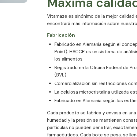
Máxima calida
años)
Vitamaze es sinónimo de la mejor calidad 
encontrará más información sobre nuestros
ión
Fabricación
do el mundo. Un aporte suficiente
Fabricado en Alemania según el concept
ción muscular normal, a una absorción y
Point). HACCP es un sistema de análisis
niveles normales de calcio en sangre, a la
los alimentos.
ntes sanos.*
Registrado en la Oficina Federal de Pr
(BVL)
eparado de vitamina D3 sea aún más eficaz
 unos huesos fuertes, especialmente para
Comercialización sin restricciones con
as, ya que la vitamina K2 se encuentra
La celulosa microcristalina utilizada e
grasa procedentes de animales criados en
Fabricado en Alemania según los están
Cada producto se fabrica y envasa en una s
mente biodisponible y bien tolerada,
humedad y la presión se mantienen const
a suplementación diaria.
partículas no pueden penetrar, exactament
farmacéuticos. Cada bote se pesa, se llen