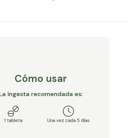
logía genética
entes de alta calidad y cuidadosamente
ue no es necesario. Casi todos nuestros
 gluten, lactosa y otros alérgenos. Los productos
ngredientes modificados genéticamente,
ciales, colorantes, conservantes ni otros
son aptos para vegetarianos y veganos. En los
escindir de la gelatina como cubierta de la
o de cerdo.
Cómo usar
ara nosotros. Por lo tanto, no utilizamos el agente
celulosa microcristalina, un relleno vegetal que
La ingesta recomendada es:
iene nanopartículas. Nuestros productos no
todo es lo más puro posible, ya que la fuerza y la
o más importante.
1 tableta
Una vez cada 5 días