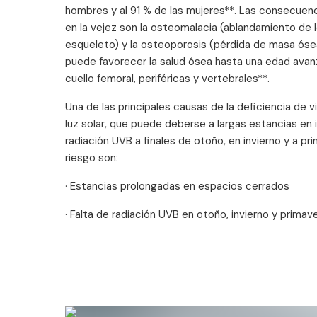
hombres y al 91 % de las mujeres**. Las consecuenci
en la vejez son la osteomalacia (ablandamiento de
esqueleto) y la osteoporosis (pérdida de masa ósea
puede favorecer la salud ósea hasta una edad avanz
cuello femoral, periféricas y vertebrales**.
Una de las principales causas de la deficiencia de vi
luz solar, que puede deberse a largas estancias en in
radiación UVB a finales de otoño, en invierno y a pr
riesgo son:
· Estancias prolongadas en espacios cerrados
· Falta de radiación UVB en otoño, invierno y primav
· Color de piel más oscuro
· Uso de protectores solares
· Sobrepeso