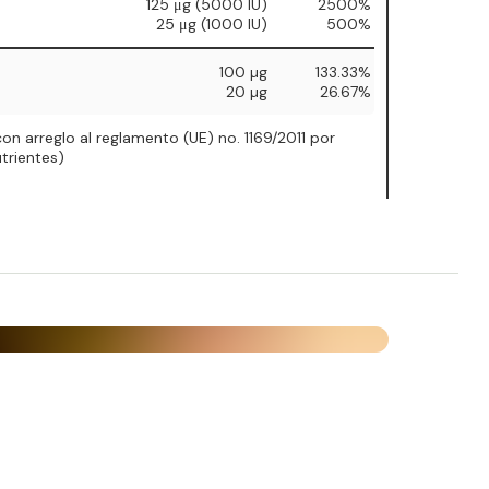
125 μg (5000 IU)
2500%
25 μg (1000 IU)
500%
100 µg
133.33%
20 µg
26.67%
on arreglo al reglamento (UE) no. 1169/2011 por
trientes)