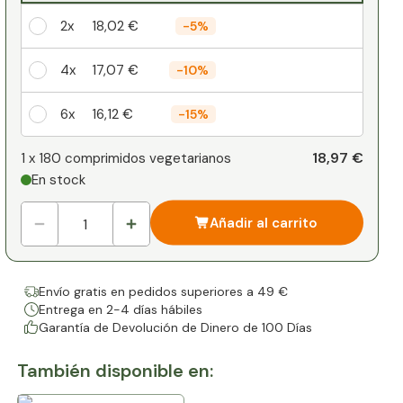
2x
18,02 €
-
5%
4x
17,07 €
-
10%
6x
16,12 €
-
15%
Su descuento personal
18,97 €
1 x
180 comprimidos vegetarianos
En stock
1
x
0,00 €
-
%
Añadir al carrito
Envío gratis en pedidos superiores a 49 €
Entrega en 2-4 días hábiles
Garantía de Devolución de Dinero de 100 Días
También disponible en: