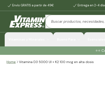
Envío GRATIS a partir de 49€
Entrega en 2-4 día
Vitaminas y Minerales
Bueno Para
Esenciale
⭐️⭐️ 
Home
Vitamina D3 5000 UI + K2 100 mcg en alta dosis