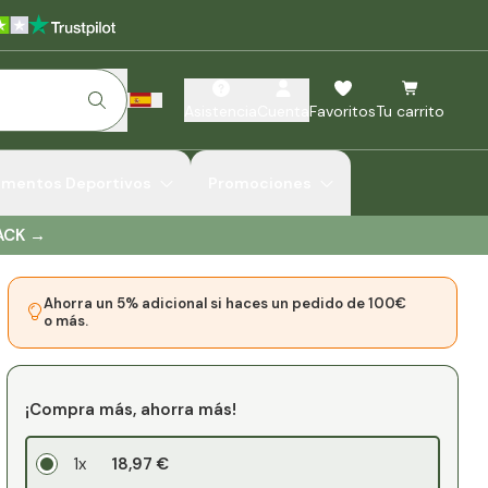
Asistencia
Cuenta
Favoritos
Tu carrito
ementos Deportivos
Promociones
ACK
→
Ahorra un 5% adicional si haces un pedido de 100€
o más.
¡Compra más, ahorra más!
1x
18,97 €